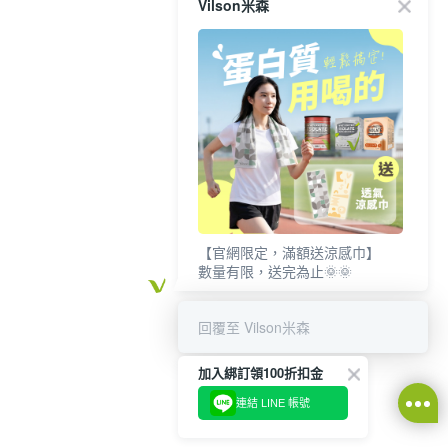
Vilson米森
【官網限定，滿額送涼感巾】
數量有限，送完為止🌞🌞
回覆至 Vilson米森
加入綁訂領100折扣金
連結 LINE 帳號