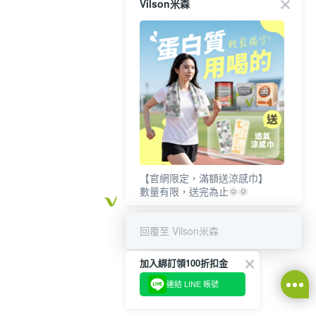
Vilson米森
【官網限定，滿額送涼感巾】
數量有限，送完為止🌞🌞
回覆至 Vilson米森
加入綁訂領100折扣金
連結 LINE 帳號