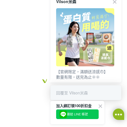
Vilson米森
【官網限定，滿額送涼感巾】
數量有限，送完為止🌞🌞
回覆至 Vilson米森
加入綁訂領100折扣金
連結 LINE 帳號