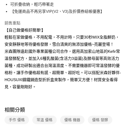
可折疊收納，輕巧帶著走
大哥付你分期
【免運商品不再另享VIP(V2、V3)及折價券結帳優惠】
相關說明
銷售重點
【大哥付你分期使用說明】
AFTEE先享後付
1.本服務由台灣大哥大提供，台灣大哥大用戶可立即使用無須另外申請。
【自己做優格好簡單!】
2.付款方式選擇「大哥付你分期」，訂單成立後會自動跳轉到大哥付的交易
相關說明
輕鬆在家做優格，不用配電，不用計時，只要30秒MIX全脂鮮奶，
流程，驗證手機門號後，選擇欲分期的期數、繳款截止日，確認付款後即完
【關於「AFTEE先享後付」】
成交易。
安安靜靜地等待優格發酵，雪白清爽的無添加優格~亮麗登場！
ATM付款
AFTEE先享後付是「在收到商品之後才付款」的支付方式。 讓您購物簡單
3.實際核准額度、可分期數及費用金額請依後續交易確認頁面所載為準。
便利好安心！
米森團隊遠赴國外專業菌種公司合作，選用高加索山地區的Kefir常
4.訂單成立30分鐘內，如未前往確認交易或遇審核未通過，訂單將自動取
１．簡單：不需註冊會員、不需綁卡、不需儲值。
溫發酵配方，並加入6種乳酸菌(含活力3益菌)及酵母菌等高效活力
運送方式
消。如遇「轉專審核」未通過狀況，表示未達大哥付你分期系統評分，恕無
２．便利：只要手機號碼，簡訊認證，即可結帳。
法說明評估內容。
菌種，成功研製出適合台灣溫濕度、不需要機器即可常溫發酵的優
３．安心：先確認商品／服務後，再付款。
全家取貨付款-組合
【繳款方式說明】
格粉。讓手作優格超有感、超簡單、超好吃。可以搭配米森好夥伴-
1.分期款項不併入電信帳單，「大哥付你分期」於每月結算日後寄送繳費提
免運費
【「AFTEE先享後付」結帳流程】
醒簡訊。
HOUSUXI鑄鐵鍋造型折折盒來製作，簡單又方便！材質安全看得
１．於結帳方式選擇「AFTEE先享後付」後，將跳轉至「AFTEE先享後付」
2.透過簡訊連結打開帳單後，可選擇「超商條碼／台灣大直營門市／銀行轉
付款後全家取貨-組合
結帳頁面，進行簡訊認證並確認金額後，即可完成結帳。
見，容量剛剛好。
帳／街口支付／iPASS MONEY」等通路繳費。
２．訂單成立數日內，您將收到繳費通知簡訊。
免運費
３．收到繳費通知簡訊後14天內，點擊此簡訊中的連結，可透過四大超商／
【注意事項】
ATM／網路銀行／等多元方式進行付款，方視為交易完成。
711取貨付款-組合
1.本服務係由「台灣大哥大股份有限公司」（以下簡稱本公司）所提供，讓
※ 請注意：結帳手續完成當下不需立刻繳費，但若您需要取消訂單，請聯絡
相關分類
用戶於交易時，得透過本服務購買商品或服務，並由商店將買賣／分期付款
免運費
購買商品的店家。未經商家同意取消之訂單仍視為有效，需透過AFTEE先享
買賣價金債權讓與本公司後，依約使用本公司帳單繳交帳款。
後付繳納相關費用。
2.基於同意付款使用「大哥付你分期」之契約關係目的，商店將以您的個人
手作 優格
常溫 優格
優格 機器
優格 發酵
付款後7-11取貨-組合
※ 交易是否成功請以「AFTEE先享後付 」之結帳頁面顯示為準，若有關於
資料（包含姓名、電話或地址）提供予台灣大哥大進項蒐集、處理及利用，