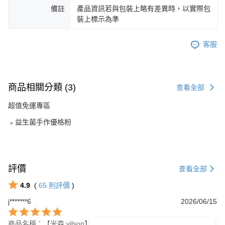
備註
產品資訊若與包裝上略有差異時，以實際包
裝上標示為準
客服
商品相關分類 (3)
查看全部
超值免運專區
﹥益生菌手作優格粉
評價
查看全部
4.9
(
65
則評價
)
j*******6
2026/06/15
商品名稱：【米森 vilson】益生菌手作優格粉(2gx5包/盒)【消暑輕