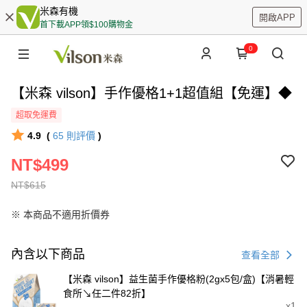
米森有機
開啟APP
首下載APP領$100購物金
0
【米森 vilson】手作優格1+1超值組【免運】◆
超取免運費
4.9
(
65
則評價
)
NT$499
NT$615
※ 本商品不適用折價券
內含以下商品
查看全部
【米森 vilson】益生菌手作優格粉(2gx5包/盒)【消暑輕
食所↘任二件82折】
x1