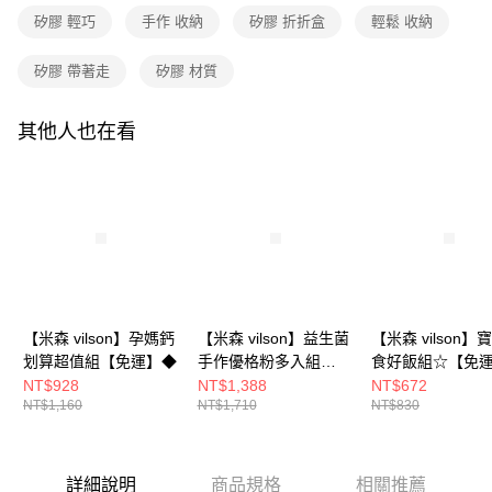
是否繳費成功／繳費後需取消欲退款等相關疑問，請聯繫「AFTEE先享後付
免運費
由本公司與您本人進行分期帳單所需資料之確認、核對及更正。
客戶支援中心」
https://netprotections.freshdesk.com/support/home
矽膠 輕巧
手作 收納
矽膠 折折盒
輕鬆 收納
3.完整用戶服務條款，請詳閱以下連結：
https://oppay.tw/userRule
宅配
【注意事項】
矽膠 帶著走
矽膠 材質
１．透過由恩沛科技股份有限公司提供之「AFTEE先享後付」服務完成之交
每筆NT$100，滿NT$699(含以上)免運費
易，需依本服務之必要範圍內提供個人資料，並將交易相關給付款項請求債
權轉讓予恩沛科技股份有限公司。
宅配組合-免運
其他人也在看
２．關於個人資料處理事宜，請瀏覽以下網址：
免運費
https://aftee.tw/terms/#terms3
３．未成年的使用者請事先徵得法定代理人或監護人之同意方可使用
「AFTEE先享後付」，若未經同意申辦者引起之損失，本公司不負相關責
任。
４．使用「AFTEE先享後付」時，將依據個別帳號之用戶狀況，依本公司即
時審查核予不同之上限額度；若仍有額度不足之情形，本公司將視審查結果
請求用戶進行身份認證。
５．嚴禁一人註冊多個帳號或使用他人資訊註冊。若發現惡意使用之情形，
恩沛科技股份有限公司將有權停止該用戶之使用額度並採取法律行動。
【米森 vilson】孕媽鈣
【米森 vilson】益生菌
【米森 vilson】
划算超值組【免運】◆
手作優格粉多入組
食好飯組☆【免
(2gx5包)【6盒/12盒】
NT$928
NT$1,388
NT$672
NT$1,160
NT$1,710
NT$830
【APP限定－免運】◆
詳細說明
商品規格
相關推薦