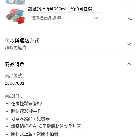
鑄鐵鍋折折盒900ml – 顏色可任選
請選擇商品選項
x1
付款與運送方式
超取免運費
付款方式
商品特色
信用卡一次付款
商品編號
超商取貨付款
10587801
LINE Pay
商品特色
Apple Pay
在家輕鬆做優格!
超快速30秒手作
街口支付
可常溫發酵，免機器
悠遊付
鑄鐵鍋折折盒-採用矽膠材質安全無毒
閉扣式上蓋，緊閉不怕漏
Google Pay