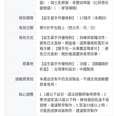
菌）、瑞士乳桿菌、長雙歧桿菌（比菲德氏
龍根菌））、麥芽糊精）
保存期限
【益生菌手作優格粉】：12個月（未開封）
有效日期
標示於外包裝上（西元年／月／日）
保存方式
【益生菌手作優格粉】：為確保菌種活性，
避免日光直射。開盒後，請將優格粉置於冰
箱冷藏；【隨手包－水果覆盆莓麥片】：避
免日光直射，開封後請盡快食用完畢。
原產地
【益生菌手作優格粉】：法國；【鑄鐵鍋折
折盒】：台灣專利設計｜中國製造
過敏原資訊
本產品含有牛奶及其製品，不適合其過敏體
質者食用。
貼心提醒
1. 1歲以下幼兒，請洽詢醫師後再使用；2.
寒流或室溫15度以下時，酵母菌因低溫不易
發酵，建議暫停製作；3.室溫33度以上時，
可能造成酵母菌熱死，建議暫停製作