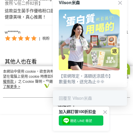
Vilson米森
食所↘任二件82折】
這款益生菌手作優格粉口感絕佳，調製方便，讓我每餐都能享受到
健康美味，真心推薦！
w*******n
2026/05/11
|
桃粉
其他人也在看
本網站中使用 cookie，欲查詢有關本網站使用 cookie 方式之詳情，及若您不希
【官網限定，滿額送涼感巾】
望在電腦上使用 cookie 時應如何變更電腦的 cookie 設定，請參閱本網站「
隱私
數量有限，送完為止🌞🌞
權條款
」之 Cookie 聲明。您繼續使用本網站即表示您同意本公司得按本網站使
用條款之 Cookie 聲明使用 cookie。
了解更多 >
回覆至 Vilson米森
我知道了
加入綁訂領100折扣金
【米森 vilson】孕媽鈣
【米森 vilson】益生菌
【米森 vilson】
連結 LINE 帳號
划算超值組【免運】◆
手作優格粉多入組
食好飯組☆【免
(2gx5包)【6盒/12盒】
NT$928
NT$1,388
NT$672