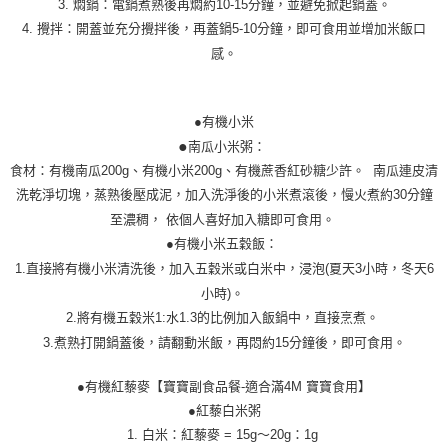
3. 燜鍋：電鍋煮熟後再燜約10-15分鐘，並避免掀起鍋蓋。
4. 攪拌：開蓋並充分攪拌後，再蓋鍋5-10分鐘，即可食用並增加米飯口
感。
●有機小米
●
南瓜小米粥：
食材：有機南瓜200g、有機小米200g、有機蔗香紅砂糖少許。 南瓜連皮清
洗乾淨切塊，蒸熟後壓成泥，加入洗淨後的小米煮滾後，慢火煮約30分鐘
至濃稠， 依個人喜好加入糖即可食用。
●有機小米五穀飯：
1.直接將有機小米清洗後，加入五穀米或白米中，浸泡(夏天3小時，冬天6
小時)。
2.將有機五穀米1:水1.3的比例加入飯鍋中，直接烹煮。
3.煮熟打開鍋蓋後，請翻動米飯，再悶約15分鐘後，即可食用。
●有機紅藜麥【寶寶副食品餐-適合滿4M 寶寶食用】
●紅藜白米粥
1. 白米：紅藜麥 = 15g～20g：1g