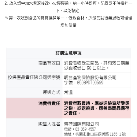
2. 放入鍋中加水煮滾後改小火慢慢熬，約一小時即可。記得要不時攪拌一
下，以免黏底
※第一次吃副食品的寶寶選擇單一、低敏食材，少量嘗試後無過敏可慢慢
增加份量