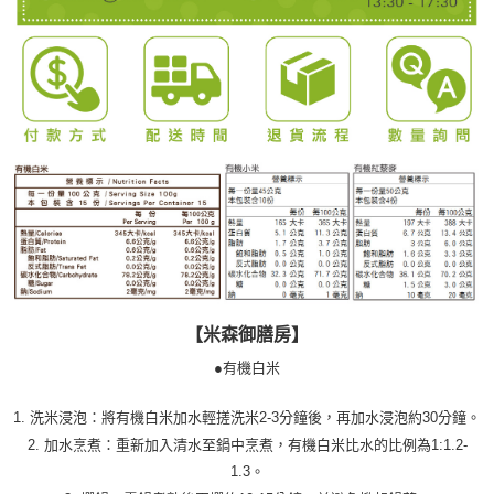
【米森御膳房】
●有機白米
1. 洗米浸泡：將有機白米加水輕搓洗米2-3分鐘後，再加水浸泡約30分鐘。
2. 加水烹煮：重新加入清水至鍋中烹煮，有機白米比水的比例為1:1.2-
1.3。