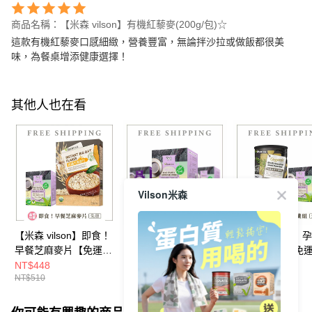
商品名稱：【米森 vilson】有機紅藜麥(200g/包)☆
這款有機紅藜麥口感細緻，營養豐富，無論拌沙拉或做飯都很美
味，為餐桌增添健康選擇！
其他人也在看
Vilson米森
【米森 vilson】即食！
【米森 vilson】孕媽咪
【米森 vilson】
早餐芝麻麥片【免運】
補鈣三珍組【口味任
備麻鈣纖組【免
◆
選-免運】◆
NT$448
NT$809
NT$573
NT$510
NT$975
NT$675