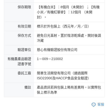
保存期限
【有機白米】：8個月（未開封）；【有機
小米／有機紅藜麥】：12個月 （未開
封）。
有效日期
標示於外包裝上（西元年／月／日）
保存方式
避免日光直射，置於陰涼乾燥處，開封後請
冷藏
驗證單位
慈心有機驗證股份有限公司
有機農產品驗證
1－009－210002
證書字號
委託工廠
簡單生活開發有限公司（通過國際
ISO22000及HACCP食品安全驗證）
備註
產品資訊若與包裝上略有差異時，以實際包
裝上標示為準
客服