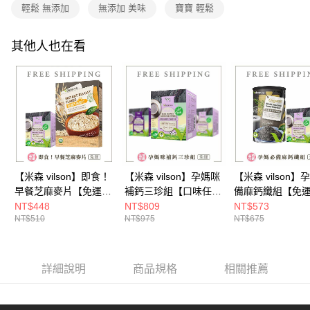
付款後7-11取貨-組合
※ 交易是否成功請以「AFTEE先享後付 」之結帳頁面顯示為準，若有關於
輕鬆 無添加
無添加 美味
寶寶 輕鬆
資料（包含姓名、電話或地址）提供予台灣大哥大進項蒐集、處理及利用，
是否繳費成功／繳費後需取消欲退款等相關疑問，請聯繫「AFTEE先享後付
免運費
由本公司與您本人進行分期帳單所需資料之確認、核對及更正。
客戶支援中心」
https://netprotections.freshdesk.com/support/home
3.完整用戶服務條款，請詳閱以下連結：
https://oppay.tw/userRule
其他人也在看
宅配
【注意事項】
１．透過由恩沛科技股份有限公司提供之「AFTEE先享後付」服務完成之交
每筆NT$100，滿NT$699(含以上)免運費
易，需依本服務之必要範圍內提供個人資料，並將交易相關給付款項請求債
權轉讓予恩沛科技股份有限公司。
宅配組合-免運
２．關於個人資料處理事宜，請瀏覽以下網址：
免運費
https://aftee.tw/terms/#terms3
３．未成年的使用者請事先徵得法定代理人或監護人之同意方可使用
「AFTEE先享後付」，若未經同意申辦者引起之損失，本公司不負相關責
任。
４．使用「AFTEE先享後付」時，將依據個別帳號之用戶狀況，依本公司即
【米森 vilson】即食！
【米森 vilson】孕媽咪
【米森 vilson】
時審查核予不同之上限額度；若仍有額度不足之情形，本公司將視審查結果
請求用戶進行身份認證。
早餐芝麻麥片【免運】
補鈣三珍組【口味任
備麻鈣纖組【免
５．嚴禁一人註冊多個帳號或使用他人資訊註冊。若發現惡意使用之情形，
◆
選-免運】◆
NT$448
NT$809
NT$573
恩沛科技股份有限公司將有權停止該用戶之使用額度並採取法律行動。
NT$510
NT$975
NT$675
詳細說明
商品規格
相關推薦