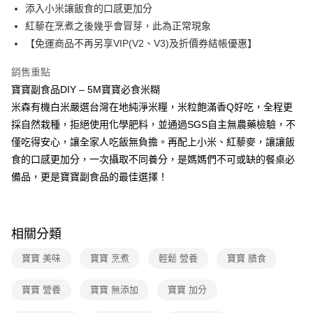
添入小米讓飯食的口感更加分
Google Pay
紅藜在烹煮之後幾乎會冒芽，此為正常現象
大哥付你分期
【免運商品不再另享VIP(V2、V3)及折價券結帳優惠】
相關說明
銷售重點
【大哥付你分期使用說明】
AFTEE先享後付
1.本服務由台灣大哥大提供，台灣大哥大用戶可立即使用無須另外申請。
寶寶副食品DIY – 5M寶寶必食米糊
2.付款方式選擇「大哥付你分期」，訂單成立後會自動跳轉到大哥付的交易
相關說明
米森有機白米嚴選台灣在地純淨米糧，米粒飽滿香Q好吃，全程更
流程，驗證手機門號後，選擇欲分期的期數、繳款截止日，確認付款後即完
【關於「AFTEE先享後付」】
成交易。
採自然栽種，拒絕使用化學肥料，並通過SGS自主無農藥檢驗，不
ATM付款
AFTEE先享後付是「在收到商品之後才付款」的支付方式。 讓您購物簡單
3.實際核准額度、可分期數及費用金額請依後續交易確認頁面所載為準。
便利好安心！
僅吃得安心，讓全家人吃飯無負擔。再配上小米、紅藜麥，讓讓飯
4.訂單成立30分鐘內，如未前往確認交易或遇審核未通過，訂單將自動取
１．簡單：不需註冊會員、不需綁卡、不需儲值。
食的口感更加分，一次攝取不同養分，是媽媽們不可或缺的餐桌必
運送方式
消。如遇「轉專審核」未通過狀況，表示未達大哥付你分期系統評分，恕無
２．便利：只要手機號碼，簡訊認證，即可結帳。
法說明評估內容。
備品，更是寶寶副食品的最佳選擇！
３．安心：先確認商品／服務後，再付款。
全家取貨付款-組合
【繳款方式說明】
1.分期款項不併入電信帳單，「大哥付你分期」於每月結算日後寄送繳費提
免運費
【「AFTEE先享後付」結帳流程】
醒簡訊。
１．於結帳方式選擇「AFTEE先享後付」後，將跳轉至「AFTEE先享後付」
2.透過簡訊連結打開帳單後，可選擇「超商條碼／台灣大直營門市／銀行轉
付款後全家取貨-組合
結帳頁面，進行簡訊認證並確認金額後，即可完成結帳。
相關分類
帳／街口支付／iPASS MONEY」等通路繳費。
２．訂單成立數日內，您將收到繳費通知簡訊。
免運費
３．收到繳費通知簡訊後14天內，點擊此簡訊中的連結，可透過四大超商／
寶寶 美味
寶寶 烹煮
輕鬆 營養
寶寶 膳食
【注意事項】
ATM／網路銀行／等多元方式進行付款，方視為交易完成。
711取貨付款-組合
1.本服務係由「台灣大哥大股份有限公司」（以下簡稱本公司）所提供，讓
※ 請注意：結帳手續完成當下不需立刻繳費，但若您需要取消訂單，請聯絡
用戶於交易時，得透過本服務購買商品或服務，並由商店將買賣／分期付款
寶寶 營養
寶寶 無添加
寶寶 加分
免運費
購買商品的店家。未經商家同意取消之訂單仍視為有效，需透過AFTEE先享
買賣價金債權讓與本公司後，依約使用本公司帳單繳交帳款。
後付繳納相關費用。
2.基於同意付款使用「大哥付你分期」之契約關係目的，商店將以您的個人