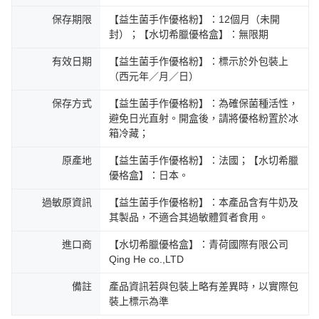
保存期限
【益生菌手作優格粉】：12個月（未開
封）；【水切希臘優格盒】：無限期
有效日期
【益生菌手作優格粉】：標示於外包裝上
（西元年／月／日）
保存方式
【益生菌手作優格粉】：為確保菌種活性，
避免日光直射。開盒後，請將優格粉置於冰
箱冷藏；
原產地
【益生菌手作優格粉】：法國；【水切希臘
優格盒】：日本。
過敏原資訊
【益生菌手作優格粉】：本產品含有牛奶及
其製品，不適合其過敏體質者食用。
進口商
【水切希臘優格盒】：青荷國際有限公司
Qing He co.,LTD
備註
產品資訊若與包裝上略有差異時，以實際包
裝上標示為準