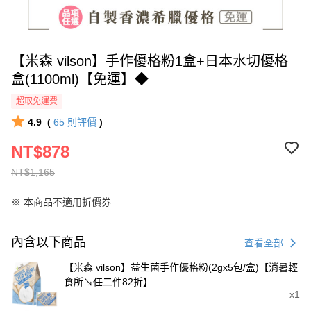
【米森 vilson】手作優格粉1盒+日本水切優格
盒(1100ml)【免運】◆
超取免運費
4.9
(
65
則評價
)
NT$878
NT$1,165
※ 本商品不適用折價券
內含以下商品
查看全部
【米森 vilson】益生菌手作優格粉(2gx5包/盒)【消暑輕
食所↘任二件82折】
x1