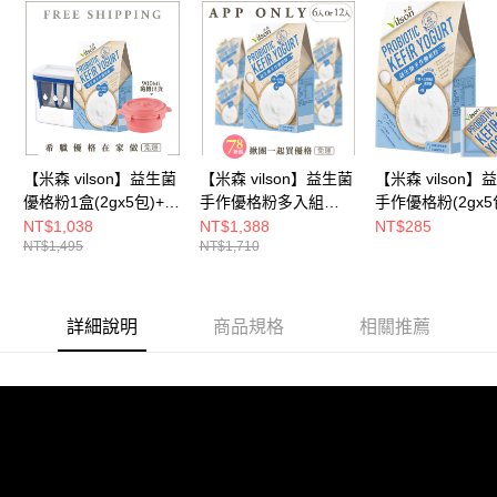
3.完整用戶服務條款，請詳閱以下連結：
https://oppay.tw/userRule
宅配
【注意事項】
１．透過由恩沛科技股份有限公司提供之「AFTEE先享後付」服務完成之交
每筆NT$100，滿NT$699(含以上)免運費
易，需依本服務之必要範圍內提供個人資料，並將交易相關給付款項請求債
權轉讓予恩沛科技股份有限公司。
宅配組合-免運
２．關於個人資料處理事宜，請瀏覽以下網址：
免運費
https://aftee.tw/terms/#terms3
３．未成年的使用者請事先徵得法定代理人或監護人之同意方可使用
「AFTEE先享後付」，若未經同意申辦者引起之損失，本公司不負相關責
【米森 vilson】益生菌
【米森 vilson】益生菌
【米森 vilson】
任。
優格粉1盒(2gx5包)+日
手作優格粉多入組
手作優格粉(2gx5
４．使用「AFTEE先享後付」時，將依據個別帳號之用戶狀況，依本公司即
本水切優格盒1個+鑄鐵
(2gx5包)【6盒/12盒】
盒)【消暑輕食所
NT$1,038
NT$1,388
NT$285
時審查核予不同之上限額度；若仍有額度不足之情形，本公司將視審查結果
NT$1,495
NT$1,710
鍋折折盒900ML乙個
【APP限定－免運】◆
二件82折】
請求用戶進行身份認證。
(顏色隨機出貨)【免
５．嚴禁一人註冊多個帳號或使用他人資訊註冊。若發現惡意使用之情形，
運】◆
恩沛科技股份有限公司將有權停止該用戶之使用額度並採取法律行動。
詳細說明
商品規格
相關推薦