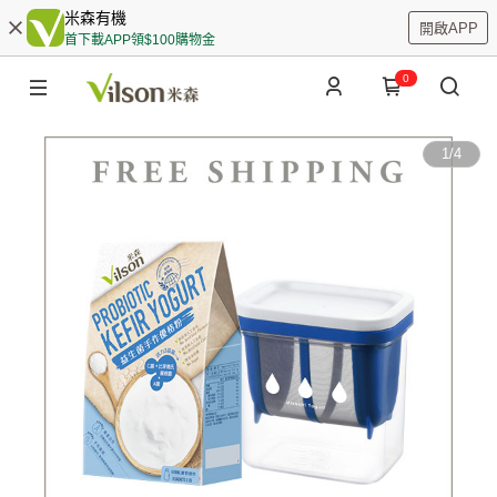
米森有機
開啟APP
首下載APP領$100購物金
0
1
/
4