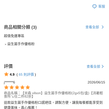
客服
商品相關分類 (3)
查看全部
超值免運專區
﹥益生菌手作優格粉
評價
查看全部
4.9
(
65
則評價
)
j*******6
2026/06/15
商品名稱：【米森 vilson】益生菌手作優格粉(2gx5包/盒)【消暑輕
食所↘任二件82折】
這款益生菌手作優格粉口感絕佳，調製方便，讓我每餐都能享受到
健康美味，真心推薦！