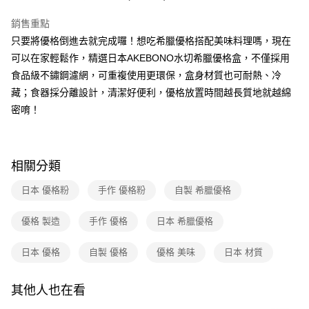
大哥付你分期
銷售重點
相關說明
只要將優格倒進去就完成囉！想吃希臘優格搭配美味料理嗎，現在
【大哥付你分期使用說明】
AFTEE先享後付
1.本服務由台灣大哥大提供，台灣大哥大用戶可立即使用無須另外申請。
可以在家輕鬆作，精選日本AKEBONO水切希臘優格盒，不僅採用
2.付款方式選擇「大哥付你分期」，訂單成立後會自動跳轉到大哥付的交易
相關說明
食品級不鏽鋼濾網，可重複使用更環保，盒身材質也可耐熱、冷
流程，驗證手機門號後，選擇欲分期的期數、繳款截止日，確認付款後即完
【關於「AFTEE先享後付」】
成交易。
藏；食器採分離設計，清潔好便利，優格放置時間越長質地就越綿
ATM付款
AFTEE先享後付是「在收到商品之後才付款」的支付方式。 讓您購物簡單
3.實際核准額度、可分期數及費用金額請依後續交易確認頁面所載為準。
便利好安心！
密唷！
4.訂單成立30分鐘內，如未前往確認交易或遇審核未通過，訂單將自動取
１．簡單：不需註冊會員、不需綁卡、不需儲值。
運送方式
消。如遇「轉專審核」未通過狀況，表示未達大哥付你分期系統評分，恕無
２．便利：只要手機號碼，簡訊認證，即可結帳。
法說明評估內容。
３．安心：先確認商品／服務後，再付款。
全家取貨付款-組合
【繳款方式說明】
相關分類
1.分期款項不併入電信帳單，「大哥付你分期」於每月結算日後寄送繳費提
免運費
【「AFTEE先享後付」結帳流程】
醒簡訊。
１．於結帳方式選擇「AFTEE先享後付」後，將跳轉至「AFTEE先享後付」
2.透過簡訊連結打開帳單後，可選擇「超商條碼／台灣大直營門市／銀行轉
日本 優格粉
手作 優格粉
自製 希臘優格
付款後全家取貨-組合
結帳頁面，進行簡訊認證並確認金額後，即可完成結帳。
帳／街口支付／iPASS MONEY」等通路繳費。
２．訂單成立數日內，您將收到繳費通知簡訊。
免運費
３．收到繳費通知簡訊後14天內，點擊此簡訊中的連結，可透過四大超商／
優格 製造
手作 優格
日本 希臘優格
【注意事項】
ATM／網路銀行／等多元方式進行付款，方視為交易完成。
711取貨付款-組合
1.本服務係由「台灣大哥大股份有限公司」（以下簡稱本公司）所提供，讓
※ 請注意：結帳手續完成當下不需立刻繳費，但若您需要取消訂單，請聯絡
用戶於交易時，得透過本服務購買商品或服務，並由商店將買賣／分期付款
日本 優格
自製 優格
優格 美味
日本 材質
免運費
購買商品的店家。未經商家同意取消之訂單仍視為有效，需透過AFTEE先享
買賣價金債權讓與本公司後，依約使用本公司帳單繳交帳款。
後付繳納相關費用。
2.基於同意付款使用「大哥付你分期」之契約關係目的，商店將以您的個人
付款後7-11取貨-組合
※ 交易是否成功請以「AFTEE先享後付 」之結帳頁面顯示為準，若有關於
其他人也在看
資料（包含姓名、電話或地址）提供予台灣大哥大進項蒐集、處理及利用，
是否繳費成功／繳費後需取消欲退款等相關疑問，請聯繫「AFTEE先享後付
免運費
由本公司與您本人進行分期帳單所需資料之確認、核對及更正。
客戶支援中心」
https://netprotections.freshdesk.com/support/home