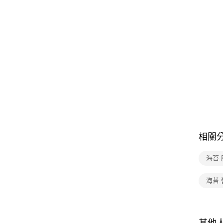
相關
海苔 
海苔 