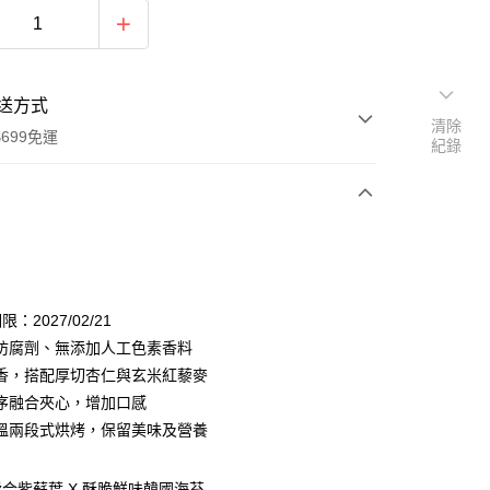
送方式
清除
699免運
紀錄
次付款
付款
：2027/02/21
防腐劑、無添加人工色素香料
香，搭配厚切杏仁與玄米紅藜麥
序融合夾心，增加口感
溫兩段式烘烤，保留美味及營養
y
合紫蘇葉 X 酥脆鮮味韓國海苔