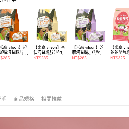
人也在看
付客戶支
每筆NT$9
3.完整用
【注意事
宅配
１．透過由
交易，需
每筆NT$1
求債權轉
２．關於
LINEX宇
https://aft
３．未成
「AFTE
米森 vilson】起
【米森 vilson】杏
【米森 vilson】芝
【米森 vil
咖哩海苔脆片
仁海苔脆片(18gx5
麻海苔脆片(18gx5
多多草莓
任。
16gx5包/盒)●有效
包/盒)【消暑輕食
包/盒)【消暑輕食
(7gx5包
４．使用「
$285
NT$285
NT$285
NT$325
限：
所↘任二件82折】
所↘任二件82折】
輕食所↘任
即時審查
027/1/10【消暑
折】
結果請求
食所↘任二件82
５．嚴禁
】
形，恩沛
動。
說明
商品規格
相關推薦