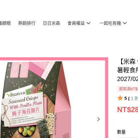
滿額贈
熱銷排行
日日米森
會員權益
一起吃有機
【米森 
暑輕食
2027/0
超取滿NT$
5 (
1
NT$2
數量