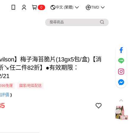
0
中文 (繁體)
TWD
vilson】梅子海苔脆片(13gx5包/盒)【消
所↘任二件82折】●有效期限：
2/21
699免運
國家/地區配送
則評價
)
85