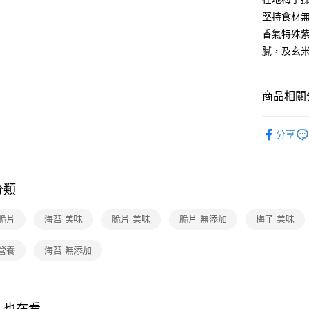
大哥付你
堅持食材
相關說明
香氣特殊
【大哥付
膩，及玄
AFTEE先
1.本服務
2.付款方
相關說明
流程，驗
【關於「A
商品相關分
ATM付款
完成交易
AFTEE
3.實際核
便利好安
4.訂單成
▎休閒食
１．簡單
消。如遇
分享
２．便利
運送方式
✨新品上
無法說明
３．安心
【繳款方
全家付款
★消暑輕食
1.分期款
【「AFT
醒簡訊。
每筆NT$9
１．於結帳
分類
﹥餅乾 / 
2.透過簡
付」結帳
帳／街口支
付款後全
２．訂單
港澳專區
脆片
海苔 美味
脆片 美味
脆片 無添加
梅子 美味
３．收到繳
每筆NT$9
【注意事
／ATM／
1.本服務
※ 請注意
營養
海苔 無添加
7-11付款
用戶於交
絡購買商品
款買賣價
先享後付
每筆NT$9
2.基於同
※ 交易是
資料（包
是否繳費成
付款後7-1
用，由本