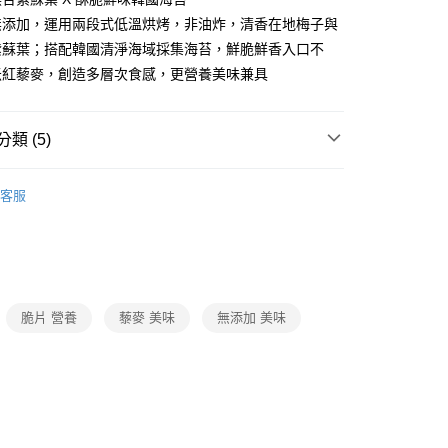
分期
無添加，運用兩段式低溫烘烤，非油炸，清香在地梅子與
紫蘇葉；搭配韓國清淨海域採集海苔，鮮脆鮮香入口不
你分期使用說明】
米紅藜麥，創造多層次食感，更營養美味兼具
享後付
由台灣大哥大提供，台灣大哥大用戶可立即使用無須另外申請。
式選擇「大哥付你分期」，訂單成立後會自動跳轉到大哥付的交易
證手機門號後，選擇欲分期的期數、繳款截止日，確認付款後即
FTEE先享後付」】
類 (5)
。
先享後付是「在收到商品之後才付款」的支付方式。 讓您購物簡單
准額度、可分期數及費用金額請依後續交易確認頁面所載為準。
心！
立30分鐘內，如未前往確認交易或遇審核未通過，訂單將自動取
品系列
：不需註冊會員、不需綁卡、不需儲值。
「轉專審核」未通過狀況，表示未達大哥付你分期系統評分，恕
客服
：只要手機號碼，簡訊認證，即可結帳。
市
評估內容。
：先確認商品／服務後，再付款。
式說明】
取貨
所｜任2件82折
項不併入電信帳單，「大哥付你分期」於每月結算日後寄送繳費提
EE先享後付」結帳流程】
0，滿NT$699(含以上)免運費
方式選擇「AFTEE先享後付」後，將跳轉至「AFTEE先享後
咬咬優格 / 果醬
訊連結打開帳單後，可選擇「超商條碼／台灣大直營門市／銀行轉
頁面，進行簡訊認證並確認金額後，即可完成結帳。
付／iPASS MONEY」等通路繳費。
家取貨
成立數日內，您將收到繳費通知簡訊。
直送
脆片 營養
藜麥 美味
無添加 美味
費通知簡訊後14天內，點擊此簡訊中的連結，可透過四大超商
0，滿NT$699(含以上)免運費
項】
網路銀行／等多元方式進行付款，方視為交易完成。
係由「台灣大哥大股份有限公司」（以下簡稱本公司）所提供，讓
：結帳手續完成當下不需立刻繳費，但若您需要取消訂單，請聯
取貨
易時，得透過本服務購買商品或服務，並由商店將買賣／分期付
的店家。未經商家同意取消之訂單仍視為有效，需透過AFTEE
金債權讓與本公司後，依約使用本公司帳單繳交帳款。
繳納相關費用。
0，滿NT$699(含以上)免運費
意付款使用「大哥付你分期」之契約關係目的，商店將以您的個人
否成功請以「AFTEE先享後付 」之結帳頁面顯示為準，若有關於
含姓名、電話或地址）提供予台灣大哥大進項蒐集、處理及利
功／繳費後需取消欲退款等相關疑問，請聯繫「AFTEE先享後
1取貨
公司與您本人進行分期帳單所需資料之確認、核對及更正。