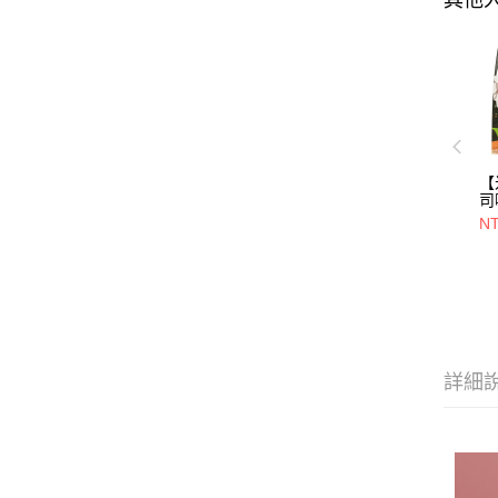
其他
【
司
(
NT
期
2
輕
折
詳細