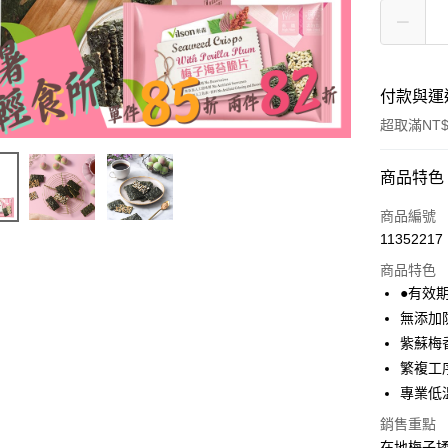
付款與運
超取滿NT$
付款方式
商品特色
信用卡一
商品編號
11352217
超商取貨
商品特色
LINE Pay
●有效期限
無添加
Apple Pay
紫蘇梅
街口支付
繁複工
專業低
悠遊付
銷售重點
Google Pa
在地梅子揉