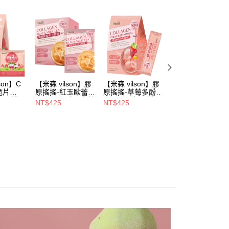
援中心」
https://netprotections.freshdesk.com/support/home
0，滿NT$699(含以上)免運費
戶服務條款，請詳閱以下連結：
https://oppay.tw/userRule
項】
恩沛科技股份有限公司提供之「AFTEE先享後付」服務完成之
依本服務之必要範圍內提供個人資料，並將交易相關給付款項請
00，滿NT$699(含以上)免運費
讓予恩沛科技股份有限公司。
個人資料處理事宜，請瀏覽以下網址：
迅-香港/澳門配送 ( 勿選順豐站 / 智能櫃 )
查看運費
ee.tw/terms/#terms3
年的使用者請事先徵得法定代理人或監護人之同意方可使用
E先享後付」，若未經同意申辦者引起之損失，本公司不負相關責
son】C
【米森 vilson】膠
【米森 vilson】膠
【米森 vilson】無
脆片
原搖搖-紅玉歐蕾
原搖搖-草莓多酚C
加糖蘋果脆片
/袋)【消暑
(25gx7包/盒)●有效
(7gx8包/盒)【消暑
(8gx5包/袋)【消
AFTEE先享後付」時，將依據個別帳號之用戶狀況，依本公司
NT$425
NT$425
NT$285
二件82
期限：
輕食所↘任二件82
輕食所↘任二件8
核予不同之上限額度；若仍有額度不足之情形，本公司將視審查
2026/12/23【消暑
折】
折】
用戶進行身份認證。
輕食所↘任二件82
一人註冊多個帳號或使用他人資訊註冊。若發現惡意使用之情
折】
科技股份有限公司將有權停止該用戶之使用額度並採取法律行