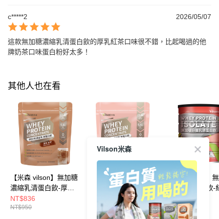
c*****2
2026/05/07
這款無加糖濃縮乳清蛋白飲的厚乳紅茶口味很不錯，比起喝過的他
牌奶茶口味蛋白粉好太多！
其他人也在看
Vilson米森
【米森 vilson】無加糖
【米森 vilson】無加糖
【米森 vilson】
濃縮乳清蛋白飲-厚乳
濃縮乳清蛋白飲-綜合
分離乳清蛋白飲-
可可(750g/袋)【涼夏
莓果(550g/袋)【涼夏
拿鐵 500g/罐【
NT$836
NT$836
NT$924
NT$950
NT$950
NT$1,050
限定↘滿額送涼感巾】
限定↘滿額送涼感巾】
定↘滿額送涼感