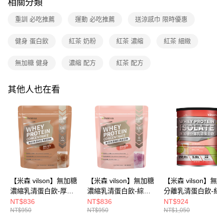
相關分類
全家付款取貨
【繳款方式說明】
1.分期款項不併入電信帳單，「大哥付你分期」於每月結算日後寄送繳費提
每筆NT$90，滿NT$699(含以上)免運費
【「AFTEE先享後付」結帳流程】
重訓 必吃推薦
運動 必吃推薦
送涼感巾 限時優惠
醒簡訊。
１．於結帳方式選擇「AFTEE先享後付」後，將跳轉至「AFTEE先享後付」
2.透過簡訊連結打開帳單後，可選擇「超商條碼／台灣大直營門市／銀行轉
付款後全家取貨
結帳頁面，進行簡訊認證並確認金額後，即可完成結帳。
帳／街口支付／iPASS MONEY」等通路繳費。
健身 蛋白飲
紅茶 奶粉
紅茶 濃縮
紅茶 細緻
２．訂單成立數日內，您將收到繳費通知簡訊。
每筆NT$90，滿NT$699(含以上)免運費
３．收到繳費通知簡訊後14天內，點擊此簡訊中的連結，可透過四大超商／
【注意事項】
ATM／網路銀行／等多元方式進行付款，方視為交易完成。
無加糖 健身
濃縮 配方
紅茶 配方
7-11付款取貨
1.本服務係由「台灣大哥大股份有限公司」（以下簡稱本公司）所提供，讓
※ 請注意：結帳手續完成當下不需立刻繳費，但若您需要取消訂單，請聯絡
用戶於交易時，得透過本服務購買商品或服務，並由商店將買賣／分期付款
每筆NT$90，滿NT$699(含以上)免運費
購買商品的店家。未經商家同意取消之訂單仍視為有效，需透過AFTEE先享
買賣價金債權讓與本公司後，依約使用本公司帳單繳交帳款。
後付繳納相關費用。
其他人也在看
2.基於同意付款使用「大哥付你分期」之契約關係目的，商店將以您的個人
付款後7-11取貨
※ 交易是否成功請以「AFTEE先享後付 」之結帳頁面顯示為準，若有關於
資料（包含姓名、電話或地址）提供予台灣大哥大進項蒐集、處理及利用，
是否繳費成功／繳費後需取消欲退款等相關疑問，請聯繫「AFTEE先享後付
每筆NT$90，滿NT$699(含以上)免運費
由本公司與您本人進行分期帳單所需資料之確認、核對及更正。
客戶支援中心」
https://netprotections.freshdesk.com/support/home
3.完整用戶服務條款，請詳閱以下連結：
https://oppay.tw/userRule
宅配
【注意事項】
１．透過由恩沛科技股份有限公司提供之「AFTEE先享後付」服務完成之交
每筆NT$100，滿NT$699(含以上)免運費
易，需依本服務之必要範圍內提供個人資料，並將交易相關給付款項請求債
權轉讓予恩沛科技股份有限公司。
LINEX宇迅-香港/澳門配送 ( 勿選順豐站 / 智能櫃 )
查看運費
２．關於個人資料處理事宜，請瀏覽以下網址：
https://aftee.tw/terms/#terms3
【米森 vilson】無加糖
【米森 vilson】無加糖
【米森 vilson】
３．未成年的使用者請事先徵得法定代理人或監護人之同意方可使用
濃縮乳清蛋白飲-厚乳
濃縮乳清蛋白飲-綜合
分離乳清蛋白飲-
「AFTEE先享後付」，若未經同意申辦者引起之損失，本公司不負相關責
任。
可可(750g/袋)【涼夏
莓果(550g/袋)【涼夏
拿鐵 500g/罐【
NT$836
NT$836
NT$924
４．使用「AFTEE先享後付」時，將依據個別帳號之用戶狀況，依本公司即
NT$950
NT$950
NT$1,050
限定↘滿額送涼感巾】
限定↘滿額送涼感巾】
定↘滿額送涼感