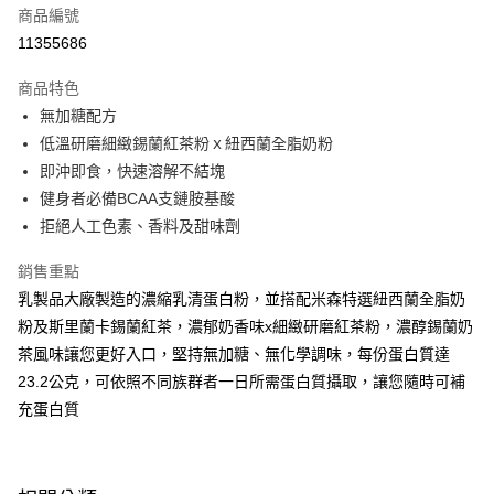
商品編號
超商取貨付款
11355686
LINE Pay
商品特色
Apple Pay
無加糖配方
低溫研磨細緻錫蘭紅茶粉ｘ紐西蘭全脂奶粉
街口支付
即沖即食，快速溶解不結塊
悠遊付
健身者必備BCAA支鏈胺基酸
拒絕人工色素、香料及甜味劑
Google Pay
銷售重點
大哥付你分期
乳製品大廠製造的濃縮乳清蛋白粉，並搭配米森特選紐西蘭全脂奶
相關說明
粉及斯里蘭卡錫蘭紅茶，濃郁奶香味x細緻研磨紅茶粉，濃醇錫蘭奶
【大哥付你分期使用說明】
AFTEE先享後付
1.本服務由台灣大哥大提供，台灣大哥大用戶可立即使用無須另外申請。
茶風味讓您更好入口，堅持無加糖、無化學調味，每份蛋白質達
2.付款方式選擇「大哥付你分期」，訂單成立後會自動跳轉到大哥付的交易
相關說明
23.2公克，可依照不同族群者一日所需蛋白質攝取，讓您隨時可補
流程，驗證手機門號後，選擇欲分期的期數、繳款截止日，確認付款後即完
【關於「AFTEE先享後付」】
成交易。
充蛋白質
ATM付款
AFTEE先享後付是「在收到商品之後才付款」的支付方式。 讓您購物簡單
3.實際核准額度、可分期數及費用金額請依後續交易確認頁面所載為準。
便利好安心！
4.訂單成立30分鐘內，如未前往確認交易或遇審核未通過，訂單將自動取
１．簡單：不需註冊會員、不需綁卡、不需儲值。
運送方式
消。如遇「轉專審核」未通過狀況，表示未達大哥付你分期系統評分，恕無
２．便利：只要手機號碼，簡訊認證，即可結帳。
法說明評估內容。
３．安心：先確認商品／服務後，再付款。