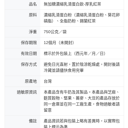
品名
無加糖濃縮乳清蛋白飲-厚乳紅茶
原料
濃縮乳清蛋白粉（濃縮乳清蛋白粉、葵花卵
磷脂）、全脂奶粉、錫蘭紅茶
淨重
750公克／袋
保存期限
12個月（未開封）
有效日期
標示於外包裝上（西元年／月／日）
保存方式
避免日光直射，置於陰涼乾燥處，開封後請
冷藏並請儘快食用完畢
原產地
台灣
過敏原資訊
本產品含有牛奶及其製品。本產品與芝麻、
麩質穀物、堅果、蕎麥、大豆的產品存放於
同一倉庫並在同一工廠生產，食物過敏者請
留意
備註
產品資訊若與包裝上略有差異時，以實際包
裝上標示為準