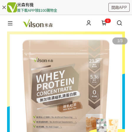
米森有機
開啟APP
首下載APP領$100購物金
0
1
/
3