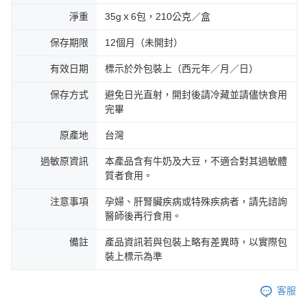
淨重
35gｘ6包，210公克／盒
保存期限
12個月（未開封）
有效日期
標示於外包裝上（西元年／月／日）
保存方式
避免日光直射，開封後請冷藏並請儘快食用
完畢
原產地
台灣
過敏原資訊
本產品含有牛奶及大豆，不適合對其過敏體
質者食用。
注意事項
孕婦、肝腎臟疾病或特殊疾病者，請先諮詢
醫師後再行食用。
備註
產品資訊若與包裝上略有差異時，以實際包
裝上標示為準
客服