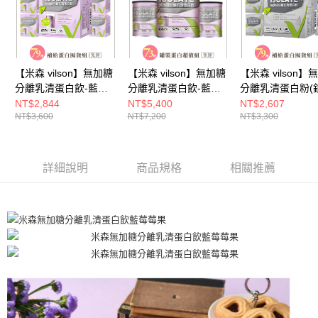
２．關於個人資料處理事宜，請瀏覽以下網址：
https://aftee.tw/terms/#terms3
３．未成年的使用者請事先徵得法定代理人或監護人之同意方可使用
「AFTEE先享後付」，若未經同意申辦者引起之損失，本公司不負相關責
任。
４．使用「AFTEE先享後付」時，將依據個別帳號之用戶狀況，依本公司即
【米森 vilson】無加糖
【米森 vilson】無加糖
【米森 vilson】
時審查核予不同之上限額度；若仍有額度不足之情形，本公司將視審查結果
分離乳清蛋白飲-藍莓
分離乳清蛋白飲-藍莓
分離乳清蛋白粉(
請求用戶進行身份認證。
莓果(35gx6包/盒)六入
莓果六入組【APP限定
(20gx8包/盒)六
NT$2,844
NT$5,400
NT$2,607
５．嚴禁一人註冊多個帳號或使用他人資訊註冊。若發現惡意使用之情形，
恩沛科技股份有限公司將有權停止該用戶之使用額度並採取法律行動。
NT$3,600
NT$7,200
NT$3,300
組【APP限定－免運】
－免運】◆
【APP限定－免
◆
詳細說明
商品規格
相關推薦