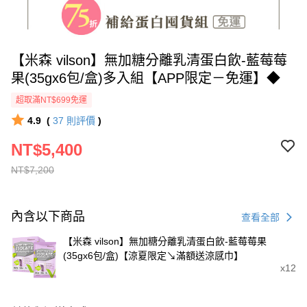
【米森 vilson】無加糖分離乳清蛋白飲-藍莓莓
果(35gx6包/盒)多入組【APP限定－免運】◆
超取滿NT$699免運
4.9
(
37
則評價
)
NT$5,400
NT$7,200
內含以下商品
查看全部
【米森 vilson】無加糖分離乳清蛋白飲-藍莓莓果
(35gx6包/盒)【涼夏限定↘滿額送涼感巾】
x12