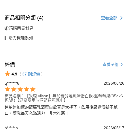
商品相關分類 (4)
查看全部
📦箱購囤貨划算
▎活力機能系列
評價
查看全部
4.9
(
37
則評價
)
q*******6
2026/06/26
商品名稱：【米森 vilson】無加糖分離乳清蛋白飲-藍莓莓果(35gx6
包/盒)【涼夏限定↘滿額送涼感巾】
這款無加糖的藍莓乳清蛋白飲真是太棒了，飲用後感覺清新不膩
口，讓我每天充滿活力！非常推薦！
h******n
2026/05/17