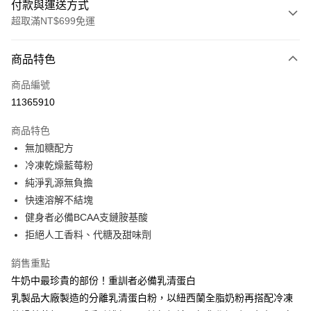
付款與運送方式
超取滿NT$699免運
付款方式
商品特色
信用卡一次付款
商品編號
超商取貨付款
11365910
LINE Pay
商品特色
Apple Pay
無加糖配方
冷凍乾燥藍莓粉
街口支付
純淨乳源無負擔
悠遊付
快速溶解不結塊
健身者必備BCAA支鏈胺基酸
Google Pay
拒絕人工香料、代糖及甜味劑
大哥付你分期
銷售重點
相關說明
牛奶中最珍貴的部份！重訓者必備乳清蛋白
【大哥付你分期使用說明】
AFTEE先享後付
1.本服務由台灣大哥大提供，台灣大哥大用戶可立即使用無須另外申請。
乳製品大廠製造的分離乳清蛋白粉，以紐西蘭全脂奶粉再搭配冷凍
2.付款方式選擇「大哥付你分期」，訂單成立後會自動跳轉到大哥付的交易
相關說明