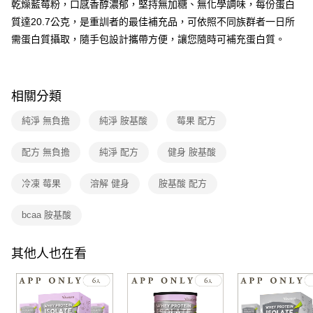
乾燥藍莓粉，口感香醇濃郁，堅持無加糖、無化學調味，每份蛋白
流程，驗證手機門號後，選擇欲分期的期數、繳款截止日，確認付款後即完
【關於「AFTEE先享後付」】
成交易。
質達20.7公克，是重訓者的最佳補充品，可依照不同族群者一日所
ATM付款
AFTEE先享後付是「在收到商品之後才付款」的支付方式。 讓您購物簡單
3.實際核准額度、可分期數及費用金額請依後續交易確認頁面所載為準。
便利好安心！
需蛋白質攝取，隨手包設計攜帶方便，讓您隨時可補充蛋白質。
4.訂單成立30分鐘內，如未前往確認交易或遇審核未通過，訂單將自動取
１．簡單：不需註冊會員、不需綁卡、不需儲值。
運送方式
消。如遇「轉專審核」未通過狀況，表示未達大哥付你分期系統評分，恕無
２．便利：只要手機號碼，簡訊認證，即可結帳。
法說明評估內容。
３．安心：先確認商品／服務後，再付款。
全家付款取貨
【繳款方式說明】
相關分類
1.分期款項不併入電信帳單，「大哥付你分期」於每月結算日後寄送繳費提
每筆NT$90，滿NT$699(含以上)免運費
【「AFTEE先享後付」結帳流程】
醒簡訊。
１．於結帳方式選擇「AFTEE先享後付」後，將跳轉至「AFTEE先享後付」
2.透過簡訊連結打開帳單後，可選擇「超商條碼／台灣大直營門市／銀行轉
純淨 無負擔
純淨 胺基酸
莓果 配方
付款後全家取貨
結帳頁面，進行簡訊認證並確認金額後，即可完成結帳。
帳／街口支付／iPASS MONEY」等通路繳費。
２．訂單成立數日內，您將收到繳費通知簡訊。
每筆NT$90，滿NT$699(含以上)免運費
３．收到繳費通知簡訊後14天內，點擊此簡訊中的連結，可透過四大超商／
配方 無負擔
純淨 配方
健身 胺基酸
【注意事項】
ATM／網路銀行／等多元方式進行付款，方視為交易完成。
7-11付款取貨
1.本服務係由「台灣大哥大股份有限公司」（以下簡稱本公司）所提供，讓
※ 請注意：結帳手續完成當下不需立刻繳費，但若您需要取消訂單，請聯絡
用戶於交易時，得透過本服務購買商品或服務，並由商店將買賣／分期付款
冷凍 莓果
溶解 健身
胺基酸 配方
每筆NT$90，滿NT$699(含以上)免運費
購買商品的店家。未經商家同意取消之訂單仍視為有效，需透過AFTEE先享
買賣價金債權讓與本公司後，依約使用本公司帳單繳交帳款。
後付繳納相關費用。
2.基於同意付款使用「大哥付你分期」之契約關係目的，商店將以您的個人
付款後7-11取貨
※ 交易是否成功請以「AFTEE先享後付 」之結帳頁面顯示為準，若有關於
bcaa 胺基酸
資料（包含姓名、電話或地址）提供予台灣大哥大進項蒐集、處理及利用，
是否繳費成功／繳費後需取消欲退款等相關疑問，請聯繫「AFTEE先享後付
每筆NT$90，滿NT$699(含以上)免運費
由本公司與您本人進行分期帳單所需資料之確認、核對及更正。
客戶支援中心」
https://netprotections.freshdesk.com/support/home
3.完整用戶服務條款，請詳閱以下連結：
https://oppay.tw/userRule
其他人也在看
宅配
【注意事項】
１．透過由恩沛科技股份有限公司提供之「AFTEE先享後付」服務完成之交
每筆NT$100，滿NT$699(含以上)免運費
易，需依本服務之必要範圍內提供個人資料，並將交易相關給付款項請求債
權轉讓予恩沛科技股份有限公司。