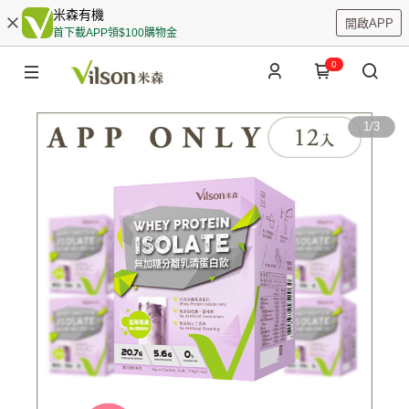
米森有機
開啟APP
首下載APP領$100購物金
0
1
/
3