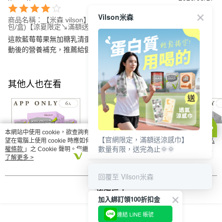
Vilson米森
商品名稱：【米森 vilson】無加糖分離乳清蛋白飲-藍莓莓果(35gx6
包/盒)【涼夏限定↘滿額送涼感巾】
這款藍莓莓果無加糖乳清蛋白飲味道清新，口感順滑，適合作為運
動後的營養補充，推薦給健康愛好者。
其他人也在看
本網站中使用 cookie，欲查詢有關本網站使用 cookie 方式之詳情，及若您不希
【官網限定，滿額送涼感巾】
望在電腦上使用 cookie 時應如何變更電腦的 cookie 設定，請參閱本網站「
隱私
數量有限，送完為止🌞🌞
權條款
」之 Cookie 聲明。您繼續使用本網站即表示您同意本公司得按本網站使
用條款之 Cookie 聲明使用 cookie。
了解更多 >
回覆至 Vilson米森
【米森 vilson】無加糖
【米森 vilson】無加糖
【米森 vilson】
分離乳清蛋白飲-藍莓
分離乳清蛋白飲-藍莓
分離乳清蛋白粉(
我知道了
莓果(35gx6包/盒)六入
莓果六入組【APP限定
(20gx8包/盒)六
加入綁訂領100折扣金
NT$2,844
NT$5,400
NT$2,607
NT$3,600
NT$7,200
NT$3,300
組【APP限定－免運】
－免運】◆
【APP限定－免
連結 LINE 帳號
◆