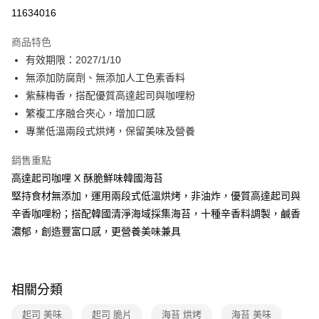
超商取貨付款
11634016
LINE Pay
商品特色
Apple Pay
有效期限：2027/1/10
無添加防腐劑、無添加人工色素香料
街口支付
紫蘇梅香，搭配優質高達起司與咖哩粉
悠遊付
繁複工序融合夾心，增加口感
專業低溫兩段式烘烤，保留美味及營養
Google Pay
銷售重點
大哥付你分期
高達起司咖哩 X 酥脆鮮味韓國海苔
相關說明
堅持食材無添加，運用兩段式低溫烘烤，非油炸，優質高達起司與
【大哥付你分期使用說明】
AFTEE先享後付
1.本服務由台灣大哥大提供，台灣大哥大用戶可立即使用無須另外申請。
辛香咖哩粉；搭配韓國清淨海域採集海苔，十種辛香料調製，鹹香
2.付款方式選擇「大哥付你分期」，訂單成立後會自動跳轉到大哥付的交易
相關說明
濃郁，創造豐富口感，更營養美味兼具
流程，驗證手機門號後，選擇欲分期的期數、繳款截止日，確認付款後即完
【關於「AFTEE先享後付」】
成交易。
ATM付款
AFTEE先享後付是「在收到商品之後才付款」的支付方式。 讓您購物簡單
3.實際核准額度、可分期數及費用金額請依後續交易確認頁面所載為準。
便利好安心！
4.訂單成立30分鐘內，如未前往確認交易或遇審核未通過，訂單將自動取
１．簡單：不需註冊會員、不需綁卡、不需儲值。
運送方式
消。如遇「轉專審核」未通過狀況，表示未達大哥付你分期系統評分，恕無
相關分類
２．便利：只要手機號碼，簡訊認證，即可結帳。
法說明評估內容。
３．安心：先確認商品／服務後，再付款。
全家付款取貨
【繳款方式說明】
起司 美味
起司 脆片
海苔 烘烤
海苔 美味