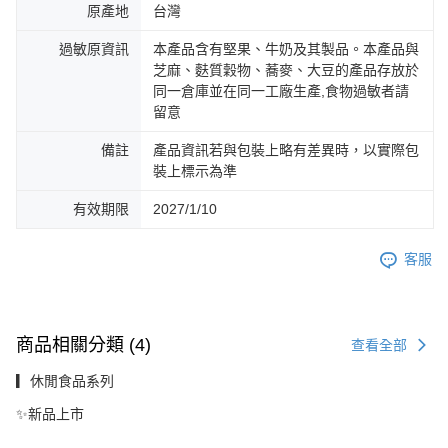
原產地
台灣
過敏原資訊
本產品含有堅果、牛奶及其製品。本產品與
芝麻、麩質穀物、蕎麥、大豆的產品存放於
同一倉庫並在同一工廠生產,食物過敏者請
留意
備註
產品資訊若與包裝上略有差異時，以實際包
裝上標示為準
有效期限
2027/1/10
客服
商品相關分類 (4)
查看全部
▎休閒食品系列
✨新品上市