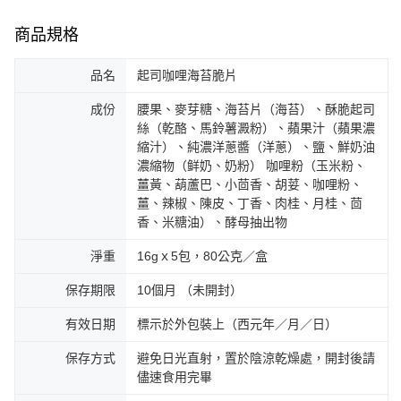
商品規格
品名
起司咖哩海苔脆片
成份
腰果、麥芽糖、海苔片（海苔）、酥脆起司
絲（乾酪、馬鈴薯澱粉）、蘋果汁（蘋果濃
縮汁）、純濃洋蔥醬（洋蔥）、鹽、鮮奶油
濃縮物（鲜奶、奶粉） 咖哩粉（玉米粉、
薑黃、葫蘆巴、小茴香、胡荽、咖哩粉、
薑、辣椒、陳皮、丁香、肉桂、月桂、茴
香、米糖油）、酵母抽出物
淨重
16gｘ5包，80公克／盒
保存期限
10個月 （未開封）
有效日期
標示於外包裝上（西元年／月／日）
保存方式
避免日光直射，置於陰涼乾燥處，開封後請
儘速食用完畢