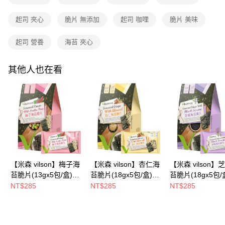
1.分期款項不併入電信帳單，「大哥付你分期」於每月結算日後寄送繳費提
每筆NT$90，滿NT$699(含以上)免運費
【「AFTEE先享後付」結帳流程】
醒簡訊。
１．於結帳方式選擇「AFTEE先享後付」後，將跳轉至「AFTEE先享後付」
起司 夾心
脆片 無添加
起司 咖哩
脆片 美味
2.透過簡訊連結打開帳單後，可選擇「超商條碼／台灣大直營門市／銀行轉
付款後全家取貨
結帳頁面，進行簡訊認證並確認金額後，即可完成結帳。
帳／街口支付／iPASS MONEY」等通路繳費。
２．訂單成立數日內，您將收到繳費通知簡訊。
每筆NT$90，滿NT$699(含以上)免運費
起司 營養
海苔 夾心
３．收到繳費通知簡訊後14天內，點擊此簡訊中的連結，可透過四大超商／
【注意事項】
ATM／網路銀行／等多元方式進行付款，方視為交易完成。
7-11付款取貨
1.本服務係由「台灣大哥大股份有限公司」（以下簡稱本公司）所提供，讓
※ 請注意：結帳手續完成當下不需立刻繳費，但若您需要取消訂單，請聯絡
用戶於交易時，得透過本服務購買商品或服務，並由商店將買賣／分期付款
其他人也在看
每筆NT$90，滿NT$699(含以上)免運費
購買商品的店家。未經商家同意取消之訂單仍視為有效，需透過AFTEE先享
買賣價金債權讓與本公司後，依約使用本公司帳單繳交帳款。
後付繳納相關費用。
2.基於同意付款使用「大哥付你分期」之契約關係目的，商店將以您的個人
付款後7-11取貨
※ 交易是否成功請以「AFTEE先享後付 」之結帳頁面顯示為準，若有關於
資料（包含姓名、電話或地址）提供予台灣大哥大進項蒐集、處理及利用，
是否繳費成功／繳費後需取消欲退款等相關疑問，請聯繫「AFTEE先享後付
每筆NT$90，滿NT$699(含以上)免運費
由本公司與您本人進行分期帳單所需資料之確認、核對及更正。
客戶支援中心」
https://netprotections.freshdesk.com/support/home
3.完整用戶服務條款，請詳閱以下連結：
https://oppay.tw/userRule
宅配
【注意事項】
１．透過由恩沛科技股份有限公司提供之「AFTEE先享後付」服務完成之交
每筆NT$100，滿NT$699(含以上)免運費
易，需依本服務之必要範圍內提供個人資料，並將交易相關給付款項請求債
權轉讓予恩沛科技股份有限公司。
LINEX宇迅-香港/澳門配送 ( 勿選順豐站 / 智能櫃 )
查看運費
２．關於個人資料處理事宜，請瀏覽以下網址：
【米森 vilson】梅子海
【米森 vilson】杏仁海
【米森 vilson】
https://aftee.tw/terms/#terms3
苔脆片(13gx5包/盒)
苔脆片(18gx5包/盒)
苔脆片(18gx5包/
３．未成年的使用者請事先徵得法定代理人或監護人之同意方可使用
【消暑輕食所↘任二件
【消暑輕食所↘任二件
【消暑輕食所↘
NT$285
NT$285
NT$285
「AFTEE先享後付」，若未經同意申辦者引起之損失，本公司不負相關責
82折】●有效期限：
82折】
82折】
任。
2027/02/21
４．使用「AFTEE先享後付」時，將依據個別帳號之用戶狀況，依本公司即
時審查核予不同之上限額度；若仍有額度不足之情形，本公司將視審查結果
請求用戶進行身份認證。