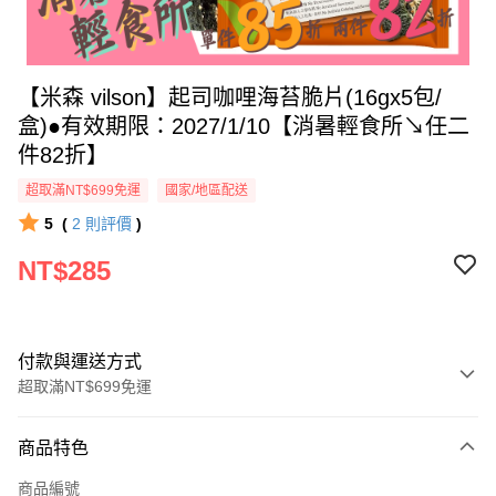
【米森 vilson】起司咖哩海苔脆片(16gx5包/
盒)●有效期限：2027/1/10【消暑輕食所↘任二
件82折】
超取滿NT$699免運
國家/地區配送
5
(
2
則評價
)
NT$285
付款與運送方式
超取滿NT$699免運
付款方式
商品特色
信用卡一次付款
商品編號