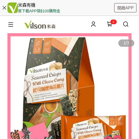
米森有機
開啟APP
首下載APP領$100購物金
0
1
/
3