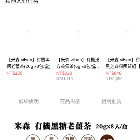
其他人也在看
客戶支援中心」
https://netprotections.freshdesk.com/support/home
3.完整用戶服務條款，請詳閱以下連結：
https://oppay.tw/userRule
宅配
【注意事項】
１．透過由恩沛科技股份有限公司提供之「AFTEE先享後付」服務完成之交
每筆NT$100，滿NT$699(含以上)免運費
易，需依本服務之必要範圍內提供個人資料，並將交易相關給付款項請求債
權轉讓予恩沛科技股份有限公司。
宅配組合-免運
２．關於個人資料處理事宜，請瀏覽以下網址：
免運費
https://aftee.tw/terms/#terms3
３．未成年的使用者請事先徵得法定代理人或監護人之同意方可使用
「AFTEE先享後付」，若未經同意申辦者引起之損失，本公司不負相關責
任。
【米森 vilson】有機黑
【米森 vilson】有機漢
【米森 vilson】
４．使用「AFTEE先享後付」時，將依據個別帳號之用戶狀況，依本公司即
糖老薑茶(20g x8包/盒)
方養氣茶(6g x8包/盒)
黑芝麻粉囤貨組【
時審查核予不同之上限額度；若仍有額度不足之情形，本公司將視審查結果
【6盒/12盒】【APP限
罐/6罐】【APP
NT$155
NT$928
NT$840
請求用戶進行身份認證。
NT$1,110
NT$1,050
定－免運】◆
免運】◆
５．嚴禁一人註冊多個帳號或使用他人資訊註冊。若發現惡意使用之情形，
恩沛科技股份有限公司將有權停止該用戶之使用額度並採取法律行動。
詳細說明
商品規格
相關推薦