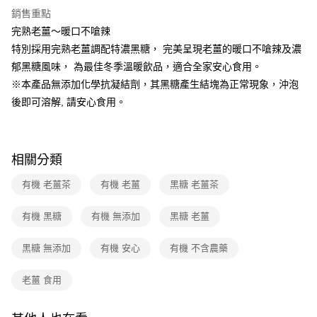
銷售重點
大哥付你分期
完熟老薑～暖口不嗆辣
相關說明
特別採用完熟老薑調配特濃黑糖， 完美呈現老薑的暖口不嗆辣及濃
【大哥付你分期使用說明】
AFTEE先享後付
1.本服務由台灣大哥大提供，台灣大哥大用戶可立即使用無須另外申請。
郁黑糖風味， 為最佳冬季溫暖飲品，適合全家安心食用。
2.付款方式選擇「大哥付你分期」，訂單成立後會自動跳轉到大哥付的交易
相關說明
※本產品無添加化學抗凝結劑，其黑糖產生結塊為正常現象，沖泡
流程，驗證手機門號後，選擇欲分期的期數、繳款截止日，確認付款後即完
【關於「AFTEE先享後付」】
成交易。
後即可溶解, 請安心食用。
ATM付款
AFTEE先享後付是「在收到商品之後才付款」的支付方式。 讓您購物簡單
3.實際核准額度、可分期數及費用金額請依後續交易確認頁面所載為準。
便利好安心！
4.訂單成立30分鐘內，如未前往確認交易或遇審核未通過，訂單將自動取
１．簡單：不需註冊會員、不需綁卡、不需儲值。
運送方式
消。如遇「轉專審核」未通過狀況，表示未達大哥付你分期系統評分，恕無
２．便利：只要手機號碼，簡訊認證，即可結帳。
法說明評估內容。
３．安心：先確認商品／服務後，再付款。
相關分類
全家取貨付款-組合
【繳款方式說明】
1.分期款項不併入電信帳單，「大哥付你分期」於每月結算日後寄送繳費提
免運費
【「AFTEE先享後付」結帳流程】
有機 老薑茶
有機 老薑
黑糖 老薑茶
醒簡訊。
１．於結帳方式選擇「AFTEE先享後付」後，將跳轉至「AFTEE先享後付」
2.透過簡訊連結打開帳單後，可選擇「超商條碼／台灣大直營門市／銀行轉
付款後全家取貨-組合
結帳頁面，進行簡訊認證並確認金額後，即可完成結帳。
帳／街口支付／iPASS MONEY」等通路繳費。
有機 黑糖
有機 無添加
黑糖 老薑
２．訂單成立數日內，您將收到繳費通知簡訊。
免運費
３．收到繳費通知簡訊後14天內，點擊此簡訊中的連結，可透過四大超商／
【注意事項】
ATM／網路銀行／等多元方式進行付款，方視為交易完成。
黑糖 無添加
有機 安心
有機 不含農藥
711取貨付款-組合
1.本服務係由「台灣大哥大股份有限公司」（以下簡稱本公司）所提供，讓
※ 請注意：結帳手續完成當下不需立刻繳費，但若您需要取消訂單，請聯絡
用戶於交易時，得透過本服務購買商品或服務，並由商店將買賣／分期付款
免運費
購買商品的店家。未經商家同意取消之訂單仍視為有效，需透過AFTEE先享
買賣價金債權讓與本公司後，依約使用本公司帳單繳交帳款。
老薑 食用
後付繳納相關費用。
2.基於同意付款使用「大哥付你分期」之契約關係目的，商店將以您的個人
付款後7-11取貨-組合
※ 交易是否成功請以「AFTEE先享後付 」之結帳頁面顯示為準，若有關於
資料（包含姓名、電話或地址）提供予台灣大哥大進項蒐集、處理及利用，
是否繳費成功／繳費後需取消欲退款等相關疑問，請聯繫「AFTEE先享後付
免運費
由本公司與您本人進行分期帳單所需資料之確認、核對及更正。