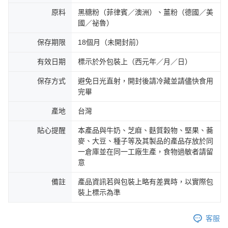
原料
黑糖粉（菲律賓／澳洲）、薑粉（德國／美
國／祕魯）
保存期限
18個月（未開封前）
有效日期
標示於外包裝上（西元年／月／日）
保存方式
避免日光直射，開封後請冷藏並請儘快食用
完畢
產地
台灣
貼心提醒
本產品與牛奶、芝麻、麩質穀物、堅果、蕎
麥、大豆、種子等及其製品的產品存放於同
一倉庫並在同一工廠生產，食物過敏者請留
意
備註
產品資訊若與包裝上略有差異時，以實際包
裝上標示為準
客服