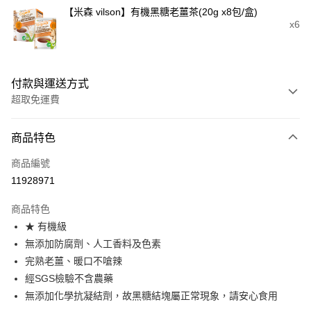
【米森 vilson】有機黑糖老薑茶(20g x8包/盒)
x6
付款與運送方式
超取免運費
付款方式
商品特色
信用卡一次付款
商品編號
超商取貨付款
11928971
LINE Pay
商品特色
Apple Pay
★ 有機級
無添加防腐劑、人工香料及色素
街口支付
完熟老薑、暖口不嗆辣
悠遊付
經SGS檢驗不含農藥
無添加化學抗凝結劑，故黑糖結塊屬正常現象，請安心食用
Google Pay