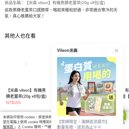
商品名稱：【米森 vilson】有機黑糖老薑茶(20g x8包/盒)
這款黑糖老薑茶口感醇厚，喝起來暖和舒適，非常適合寒冷的天
氣，真心推薦給大家！
其他人也在看
Vilson米森
【米森 vilson】有機黑
【米森 vilson】有機漢
【米森 vilson】
糖老薑茶(20g x8包/盒)
方養氣茶(6g x8包/盒)
黑芝麻粉囤貨組【
【6盒/12盒】【APP限
罐/6罐】【APP
NT$155
NT$928
NT$840
NT$1,110
NT$1,050
定－免運】◆
免運】◆
本網站中使用 cookie，欲查詢有關本網站使用 cookie 方式之詳情，及若您不希
【官網限定，滿額送涼感巾】
你可能有興趣的商品
全站排行
望在電腦上使用 cookie 時應如何變更電腦的 cookie 設定，請參閱本網站「
隱私
數量有限，送完為止🌞🌞
權條款
」之 Cookie 聲明。您繼續使用本網站即表示您同意本公司得按本網站使