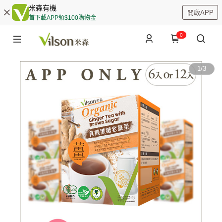
米森有機
開啟APP
首下載APP領$100購物金
0
1
/
3