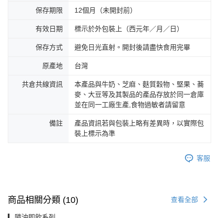
保存期限
12個月（未開封前）
有效日期
標示於外包裝上（西元年／月／日）
保存方式
避免日光直射。開封後請盡快食用完畢
原產地
台灣
共倉共線資訊
本產品與牛奶、芝麻、麩質穀物、堅果、蕎
麥、大豆等及其製品的產品存放於同一倉庫
並在同一工廠生產,食物過敏者請留意
備註
產品資訊若與包裝上略有差異時，以實際包
裝上標示為準
客服
商品相關分類 (10)
查看全部
▎隨沖即飲系列