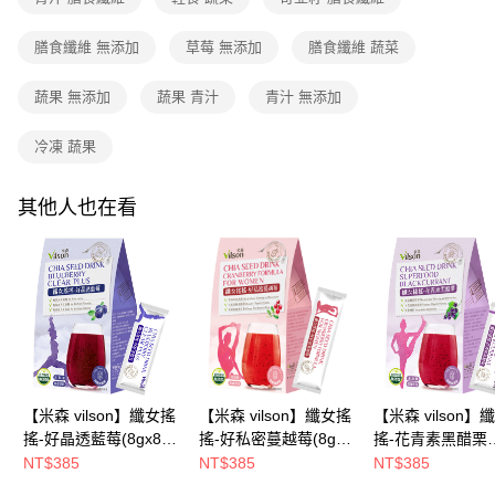
付款後全家取貨
結帳頁面，進行簡訊認證並確認金額後，即可完成結帳。
帳／街口支付／iPASS MONEY」等通路繳費。
２．訂單成立數日內，您將收到繳費通知簡訊。
每筆NT$90，滿NT$699(含以上)免運費
３．收到繳費通知簡訊後14天內，點擊此簡訊中的連結，可透過四大超商／
膳食纖維 無添加
草莓 無添加
膳食纖維 蔬菜
【注意事項】
ATM／網路銀行／等多元方式進行付款，方視為交易完成。
7-11付款取貨
1.本服務係由「台灣大哥大股份有限公司」（以下簡稱本公司）所提供，讓
※ 請注意：結帳手續完成當下不需立刻繳費，但若您需要取消訂單，請聯絡
用戶於交易時，得透過本服務購買商品或服務，並由商店將買賣／分期付款
蔬果 無添加
蔬果 青汁
青汁 無添加
每筆NT$90，滿NT$699(含以上)免運費
購買商品的店家。未經商家同意取消之訂單仍視為有效，需透過AFTEE先享
買賣價金債權讓與本公司後，依約使用本公司帳單繳交帳款。
後付繳納相關費用。
2.基於同意付款使用「大哥付你分期」之契約關係目的，商店將以您的個人
付款後7-11取貨
※ 交易是否成功請以「AFTEE先享後付 」之結帳頁面顯示為準，若有關於
冷凍 蔬果
資料（包含姓名、電話或地址）提供予台灣大哥大進項蒐集、處理及利用，
是否繳費成功／繳費後需取消欲退款等相關疑問，請聯繫「AFTEE先享後付
每筆NT$90，滿NT$699(含以上)免運費
由本公司與您本人進行分期帳單所需資料之確認、核對及更正。
客戶支援中心」
https://netprotections.freshdesk.com/support/home
3.完整用戶服務條款，請詳閱以下連結：
https://oppay.tw/userRule
其他人也在看
宅配
【注意事項】
１．透過由恩沛科技股份有限公司提供之「AFTEE先享後付」服務完成之交
每筆NT$100，滿NT$699(含以上)免運費
易，需依本服務之必要範圍內提供個人資料，並將交易相關給付款項請求債
權轉讓予恩沛科技股份有限公司。
LINEX宇迅-香港/澳門配送 ( 勿選順豐站 / 智能櫃 )
查看運費
２．關於個人資料處理事宜，請瀏覽以下網址：
https://aftee.tw/terms/#terms3
３．未成年的使用者請事先徵得法定代理人或監護人之同意方可使用
「AFTEE先享後付」，若未經同意申辦者引起之損失，本公司不負相關責
任。
４．使用「AFTEE先享後付」時，將依據個別帳號之用戶狀況，依本公司即
【米森 vilson】纖女搖
【米森 vilson】纖女搖
【米森 vilson】
時審查核予不同之上限額度；若仍有額度不足之情形，本公司將視審查結果
搖-好晶透藍莓(8gx8
搖-好私密蔓越莓(8gx8
搖-花青素黑醋栗
請求用戶進行身份認證。
包/盒)【消暑輕食所↘
包/盒)【消暑輕食所↘
(8gx10包/盒)【
NT$385
NT$385
NT$385
５．嚴禁一人註冊多個帳號或使用他人資訊註冊。若發現惡意使用之情形，
恩沛科技股份有限公司將有權停止該用戶之使用額度並採取法律行動。
任二件82折】
任二件82折】
食所↘任二件82