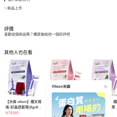
✨新品上市
評價
喜歡這個商品嗎？購買後給他一個好評吧
其他人也在看
Vilson米森
【米森 vilson】纖女搖
【米森 vilson】纖女搖
【米森 vilson】
搖-好晶透藍莓(8gx8
搖-好私密蔓越莓(8gx8
搖-花青素黑醋栗
包/盒)【消暑輕食所↘
包/盒)【消暑輕食所↘
(8gx10包/盒)【
NT$385
NT$385
NT$385