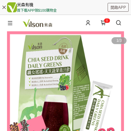
米森有機
開啟APP
首下載APP領$100購物金
0
1
/
3