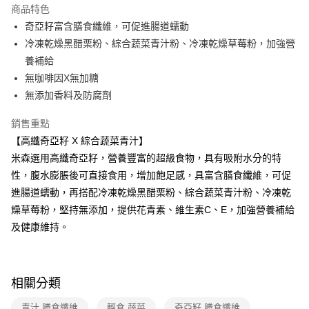
商品特色
Apple Pay
奇亞籽富含膳食纖維，可促進腸道蠕動
冷凍乾燥黑醋栗粉、綜合蔬菜青汁粉、冷凍乾燥草莓粉，加強營
街口支付
養補給
悠遊付
無咖啡因X無加糖
無添加香料及防腐劑
Google Pay
銷售重點
大哥付你分期
【高纖奇亞籽 X 綜合蔬菜青汁】
相關說明
米森選用高纖奇亞籽，營養豐富的超級食物，具有吸附水分的特
【大哥付你分期使用說明】
AFTEE先享後付
1.本服務由台灣大哥大提供，台灣大哥大用戶可立即使用無須另外申請。
性，腹水膨脹後可直接食用，增加飽足感，具富含膳食纖維，可促
2.付款方式選擇「大哥付你分期」，訂單成立後會自動跳轉到大哥付的交易
相關說明
進腸道蠕動，再搭配冷凍乾燥黑醋栗粉、綜合蔬菜青汁粉、冷凍乾
流程，驗證手機門號後，選擇欲分期的期數、繳款截止日，確認付款後即完
【關於「AFTEE先享後付」】
成交易。
燥草莓粉，堅持無添加，提供花青素、維生素C、E，加強營養補給
ATM付款
AFTEE先享後付是「在收到商品之後才付款」的支付方式。 讓您購物簡單
3.實際核准額度、可分期數及費用金額請依後續交易確認頁面所載為準。
便利好安心！
及健康維持。
4.訂單成立30分鐘內，如未前往確認交易或遇審核未通過，訂單將自動取
１．簡單：不需註冊會員、不需綁卡、不需儲值。
運送方式
消。如遇「轉專審核」未通過狀況，表示未達大哥付你分期系統評分，恕無
２．便利：只要手機號碼，簡訊認證，即可結帳。
法說明評估內容。
３．安心：先確認商品／服務後，再付款。
全家付款取貨
【繳款方式說明】
相關分類
1.分期款項不併入電信帳單，「大哥付你分期」於每月結算日後寄送繳費提
每筆NT$90，滿NT$699(含以上)免運費
【「AFTEE先享後付」結帳流程】
醒簡訊。
１．於結帳方式選擇「AFTEE先享後付」後，將跳轉至「AFTEE先享後付」
2.透過簡訊連結打開帳單後，可選擇「超商條碼／台灣大直營門市／銀行轉
青汁 膳食纖維
輕食 蔬菜
奇亞籽 膳食纖維