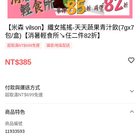
【米森 vilson】纖女搖搖-天天蔬果青汁飲(7gx7
包/盒)【消暑輕食所↘任二件82折】
超取滿NT$699免運
國家/地區配送
NT$385
付款與運送方式
超取滿NT$699免運
付款方式
商品特色
信用卡一次付款
商品編號
超商取貨付款
11933593
LINE Pay