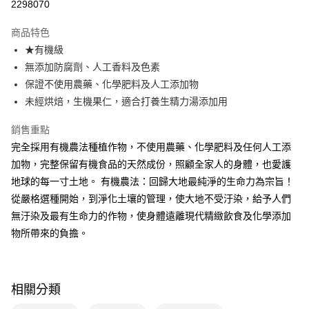
2298070
LINE Pay
商品特色
Apple Pay
★有機級
無添加防腐劑、人工香料及色素
街口支付
保證不使用農藥、化學肥料及人工添加物
悠遊付
未經烘焙，生機果仁，適合打養生精力湯添加用
Google Pay
銷售重點
完全採用有機農法種植作物，不使用農藥、化學肥料及任何人工添
大哥付你分期
加物，完整保留有機食品的天然成份，照顧全家人的身體，也愛護
相關說明
地球的每一寸土地。 有機農法：回歸大地最純淨的生命力為宗旨！
【大哥付你分期使用說明】
AFTEE先享後付
1.本服務由台灣大哥大提供，台灣大哥大用戶可立即使用無須另外申請。
從嚴格選種開始，到淨化土壤的管理，使大地不受汙染，給予人們
2.付款方式選擇「大哥付你分期」，訂單成立後會自動跳轉到大哥付的交易
相關說明
無汙染及最有生命力的作物，使身體遠離現代精緻飲食及化學添加
流程，驗證手機門號後，選擇欲分期的期數、繳款截止日，確認付款後即完
【關於「AFTEE先享後付」】
成交易。
物所帶來的負擔。
ATM付款
AFTEE先享後付是「在收到商品之後才付款」的支付方式。 讓您購物簡單
3.實際核准額度、可分期數及費用金額請依後續交易確認頁面所載為準。
便利好安心！
4.訂單成立30分鐘內，如未前往確認交易或遇審核未通過，訂單將自動取
１．簡單：不需註冊會員、不需綁卡、不需儲值。
運送方式
消。如遇「轉專審核」未通過狀況，表示未達大哥付你分期系統評分，恕無
２．便利：只要手機號碼，簡訊認證，即可結帳。
法說明評估內容。
３．安心：先確認商品／服務後，再付款。
相關分類
全家付款取貨
【繳款方式說明】
1.分期款項不併入電信帳單，「大哥付你分期」於每月結算日後寄送繳費提