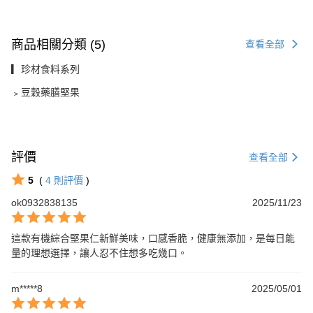
商品相關分類 (5)
查看全部
▎珍材食料系列
﹥豆穀藥膳堅果
評價
查看全部
5
(
4
則評價
)
ok0932838135
2025/11/23
這款有機綜合堅果仁新鮮美味，口感香脆，健康無添加，是每日能
量的理想選擇，讓人忍不住想多吃幾口。
m*****8
2025/05/01