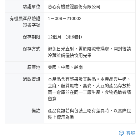
驗證單位
慈心有機驗證股份有限公司
有機農產品驗證
1－009－210002
證書字號
保存期限
12個月 （未開封）
保存方式
避免日光直射，置於陰涼乾燥處，開封後請
冷藏並請儘快食用完畢
原產地
美國、中國、越南
過敏資訊
本產品含有堅果及其製品。本產品與牛奶、
芝麻、麩質穀物、蕎麥、大豆的產品存放於
同一倉庫並在同一工廠生產，食物過敏者請
留意
備註
產品資訊若與包裝上略有差異時，以實際包
裝上標示為準
客服