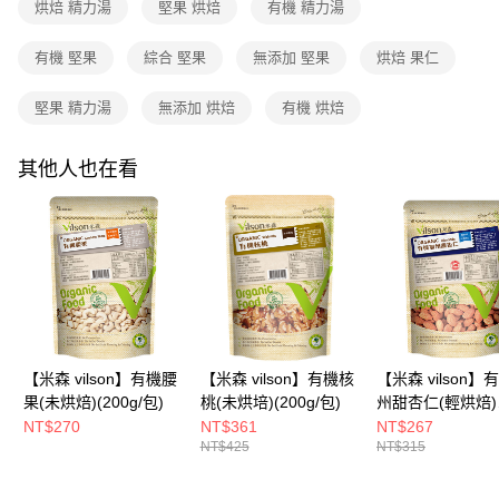
每筆NT$90，滿NT$699(含以上)免運費
【「AFTEE先享後付」結帳流程】
烘焙 精力湯
堅果 烘焙
有機 精力湯
醒簡訊。
１．於結帳方式選擇「AFTEE先享後付」後，將跳轉至「AFTEE先享後付」
2.透過簡訊連結打開帳單後，可選擇「超商條碼／台灣大直營門市／銀行轉
付款後全家取貨
結帳頁面，進行簡訊認證並確認金額後，即可完成結帳。
帳／街口支付／iPASS MONEY」等通路繳費。
有機 堅果
綜合 堅果
無添加 堅果
烘焙 果仁
２．訂單成立數日內，您將收到繳費通知簡訊。
每筆NT$90，滿NT$699(含以上)免運費
３．收到繳費通知簡訊後14天內，點擊此簡訊中的連結，可透過四大超商／
【注意事項】
ATM／網路銀行／等多元方式進行付款，方視為交易完成。
堅果 精力湯
無添加 烘焙
有機 烘焙
7-11付款取貨
1.本服務係由「台灣大哥大股份有限公司」（以下簡稱本公司）所提供，讓
※ 請注意：結帳手續完成當下不需立刻繳費，但若您需要取消訂單，請聯絡
用戶於交易時，得透過本服務購買商品或服務，並由商店將買賣／分期付款
每筆NT$90，滿NT$699(含以上)免運費
購買商品的店家。未經商家同意取消之訂單仍視為有效，需透過AFTEE先享
買賣價金債權讓與本公司後，依約使用本公司帳單繳交帳款。
後付繳納相關費用。
其他人也在看
2.基於同意付款使用「大哥付你分期」之契約關係目的，商店將以您的個人
付款後7-11取貨
※ 交易是否成功請以「AFTEE先享後付 」之結帳頁面顯示為準，若有關於
資料（包含姓名、電話或地址）提供予台灣大哥大進項蒐集、處理及利用，
是否繳費成功／繳費後需取消欲退款等相關疑問，請聯繫「AFTEE先享後付
每筆NT$90，滿NT$699(含以上)免運費
由本公司與您本人進行分期帳單所需資料之確認、核對及更正。
客戶支援中心」
https://netprotections.freshdesk.com/support/home
3.完整用戶服務條款，請詳閱以下連結：
https://oppay.tw/userRule
宅配
【注意事項】
１．透過由恩沛科技股份有限公司提供之「AFTEE先享後付」服務完成之交
每筆NT$100，滿NT$699(含以上)免運費
易，需依本服務之必要範圍內提供個人資料，並將交易相關給付款項請求債
權轉讓予恩沛科技股份有限公司。
LINEX宇迅-香港/澳門配送 ( 勿選順豐站 / 智能櫃 )
查看運費
２．關於個人資料處理事宜，請瀏覽以下網址：
https://aftee.tw/terms/#terms3
【米森 vilson】有機腰
【米森 vilson】有機核
【米森 vilson】
３．未成年的使用者請事先徵得法定代理人或監護人之同意方可使用
果(未烘焙)(200g/包)
桃(未烘培)(200g/包)
州甜杏仁(輕烘焙)
「AFTEE先享後付」，若未經同意申辦者引起之損失，本公司不負相關責
任。
(150g/包)
NT$270
NT$361
NT$267
４．使用「AFTEE先享後付」時，將依據個別帳號之用戶狀況，依本公司即
NT$425
NT$315
時審查核予不同之上限額度；若仍有額度不足之情形，本公司將視審查結果
請求用戶進行身份認證。