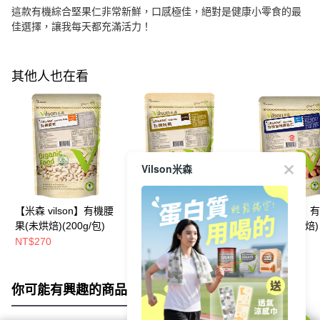
這款有機綜合堅果仁非常新鮮，口感極佳，絕對是健康小零食的最
佳選擇，讓我每天都充滿活力！
其他人也在看
Vilson米森
【米森 vilson】有機腰
【米森 vilson】有機核
【米森 vilson】
果(未烘焙)(200g/包)
桃(未烘培)(200g/包)
州甜杏仁(輕烘焙)
(150g/包)
NT$270
NT$361
NT$267
NT$425
NT$315
你可能有興趣的商品
全站排行