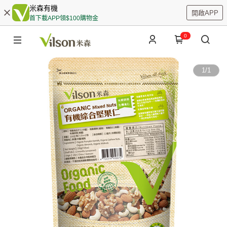
米森有機
開啟APP
首下載APP領$100購物金
0
1
/
1