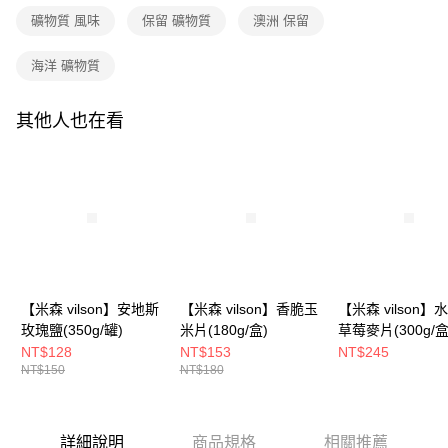
2.透過簡訊連結打開帳單後，可選擇「超商條碼／台灣大直營門市／銀行轉
付款後全家取貨
結帳頁面，進行簡訊認證並確認金額後，即可完成結帳。
礦物質 風味
保留 礦物質
澳洲 保留
帳／街口支付／iPASS MONEY」等通路繳費。
２．訂單成立數日內，您將收到繳費通知簡訊。
每筆NT$90，滿NT$699(含以上)免運費
３．收到繳費通知簡訊後14天內，點擊此簡訊中的連結，可透過四大超商／
【注意事項】
海洋 礦物質
ATM／網路銀行／等多元方式進行付款，方視為交易完成。
7-11付款取貨
1.本服務係由「台灣大哥大股份有限公司」（以下簡稱本公司）所提供，讓
※ 請注意：結帳手續完成當下不需立刻繳費，但若您需要取消訂單，請聯絡
用戶於交易時，得透過本服務購買商品或服務，並由商店將買賣／分期付款
每筆NT$90，滿NT$699(含以上)免運費
購買商品的店家。未經商家同意取消之訂單仍視為有效，需透過AFTEE先享
買賣價金債權讓與本公司後，依約使用本公司帳單繳交帳款。
其他人也在看
後付繳納相關費用。
2.基於同意付款使用「大哥付你分期」之契約關係目的，商店將以您的個人
付款後7-11取貨
※ 交易是否成功請以「AFTEE先享後付 」之結帳頁面顯示為準，若有關於
資料（包含姓名、電話或地址）提供予台灣大哥大進項蒐集、處理及利用，
是否繳費成功／繳費後需取消欲退款等相關疑問，請聯繫「AFTEE先享後付
每筆NT$90，滿NT$699(含以上)免運費
由本公司與您本人進行分期帳單所需資料之確認、核對及更正。
客戶支援中心」
https://netprotections.freshdesk.com/support/home
3.完整用戶服務條款，請詳閱以下連結：
https://oppay.tw/userRule
宅配
【注意事項】
１．透過由恩沛科技股份有限公司提供之「AFTEE先享後付」服務完成之交
每筆NT$100，滿NT$699(含以上)免運費
易，需依本服務之必要範圍內提供個人資料，並將交易相關給付款項請求債
權轉讓予恩沛科技股份有限公司。
LINEX宇迅-香港/澳門配送 ( 勿選順豐站 / 智能櫃 )
查看運費
２．關於個人資料處理事宜，請瀏覽以下網址：
https://aftee.tw/terms/#terms3
【米森 vilson】安地斯
【米森 vilson】香脆玉
【米森 vilson】
３．未成年的使用者請事先徵得法定代理人或監護人之同意方可使用
玫瑰鹽(350g/罐)
米片(180g/盒)
草莓麥片(300g/盒
「AFTEE先享後付」，若未經同意申辦者引起之損失，本公司不負相關責
NT$128
NT$153
NT$245
任。
NT$150
NT$180
４．使用「AFTEE先享後付」時，將依據個別帳號之用戶狀況，依本公司即
時審查核予不同之上限額度；若仍有額度不足之情形，本公司將視審查結果
請求用戶進行身份認證。
５．嚴禁一人註冊多個帳號或使用他人資訊註冊。若發現惡意使用之情形，
詳細說明
商品規格
相關推薦
恩沛科技股份有限公司將有權停止該用戶之使用額度並採取法律行動。