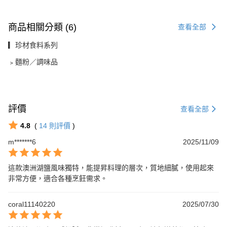
商品相關分類 (6)
查看全部
▎珍材食料系列
﹥麵粉／調味品
評價
查看全部
4.8
(
14
則評價
)
m*******6
2025/11/09
這款澳洲湖鹽風味獨特，能提昇料理的層次，質地細膩，使用起來
非常方便，適合各種烹飪需求。
coral11140220
2025/07/30