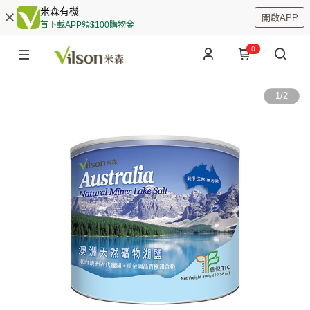
米森有機
開啟APP
首下載APP領$100購物金
0
1
/
2