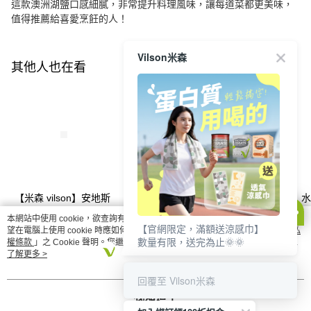
這款澳洲湖鹽口感細膩，非常提升料理風味，讓每道菜都更美味，
值得推薦給喜愛烹飪的人！
Vilson米森
其他人也在看
【米森 vilson】安地斯
【米森 vilson】香脆玉
【米森 vilson】
玫瑰鹽(350g/罐)
米片(180g/盒)
草莓麥片(300g/盒
本網站中使用 cookie，欲查詢有關本網站使用 cookie 方式之詳情，及若您不希
【官網限定，滿額送涼感巾】
NT$128
NT$153
NT$245
望在電腦上使用 cookie 時應如何變更電腦的 cookie 設定，請參閱本網站「
隱私
數量有限，送完為止🌞🌞
NT$150
NT$180
權條款
」之 Cookie 聲明。您繼續使用本網站即表示您同意本公司得按本網站使
用條款之 Cookie 聲明使用 cookie。
了解更多 >
你可能有興趣的商品
全站排行
回覆至 Vilson米森
我知道了