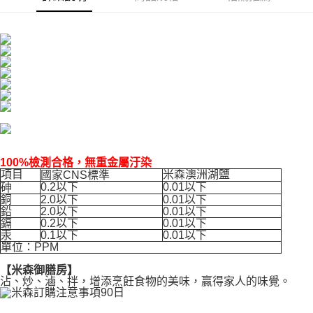
100%檢測合格，無重金屬汙染
項目
米森澳洲湖鹽
國家CNS標準
0.2以下
0.01以下
砷
銅
2.0以下
0.01以下
鉛
2.0以下
0.01以下
鎘
0.2以下
0.01以下
汞
0.1以下
0.01以下
單位：PPM
【米森御膳房】
沾、炒、滷、拌，增添烹飪食物的美味，贏得家人的味覺。