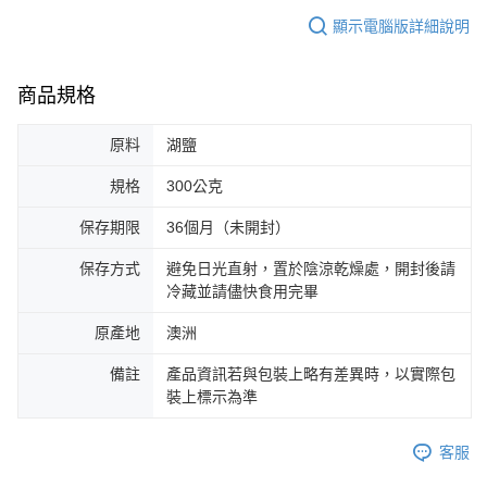
顯示電腦版詳細說明
商品規格
原料
湖鹽
規格
300公克
保存期限
36個月（未開封）
保存方式
避免日光直射，置於陰涼乾燥處，開封後請
冷藏並請儘快食用完畢
原產地
澳洲
備註
產品資訊若與包裝上略有差異時，以實際包
裝上標示為準
客服