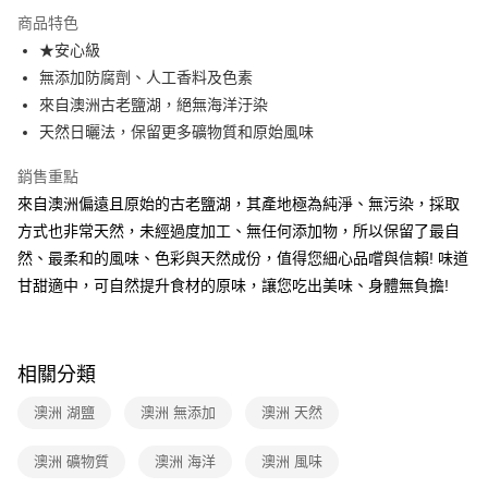
LINE Pay
商品特色
Apple Pay
★安心級
無添加防腐劑、人工香料及色素
街口支付
來自澳洲古老鹽湖，絕無海洋汙染
悠遊付
天然日曬法，保留更多礦物質和原始風味
Google Pay
銷售重點
來自澳洲偏遠且原始的古老鹽湖，其產地極為純淨、無污染，採取
大哥付你分期
方式也非常天然，未經過度加工、無任何添加物，所以保留了最自
相關說明
然、最柔和的風味、色彩與天然成份，值得您細心品嚐與信賴! 味道
【大哥付你分期使用說明】
AFTEE先享後付
1.本服務由台灣大哥大提供，台灣大哥大用戶可立即使用無須另外申請。
甘甜適中，可自然提升食材的原味，讓您吃出美味、身體無負擔!
2.付款方式選擇「大哥付你分期」，訂單成立後會自動跳轉到大哥付的交易
相關說明
流程，驗證手機門號後，選擇欲分期的期數、繳款截止日，確認付款後即完
【關於「AFTEE先享後付」】
成交易。
ATM付款
AFTEE先享後付是「在收到商品之後才付款」的支付方式。 讓您購物簡單
3.實際核准額度、可分期數及費用金額請依後續交易確認頁面所載為準。
便利好安心！
相關分類
4.訂單成立30分鐘內，如未前往確認交易或遇審核未通過，訂單將自動取
１．簡單：不需註冊會員、不需綁卡、不需儲值。
運送方式
消。如遇「轉專審核」未通過狀況，表示未達大哥付你分期系統評分，恕無
２．便利：只要手機號碼，簡訊認證，即可結帳。
澳洲 湖鹽
澳洲 無添加
澳洲 天然
法說明評估內容。
３．安心：先確認商品／服務後，再付款。
全家付款取貨
【繳款方式說明】
1.分期款項不併入電信帳單，「大哥付你分期」於每月結算日後寄送繳費提
每筆NT$90，滿NT$699(含以上)免運費
澳洲 礦物質
澳洲 海洋
澳洲 風味
【「AFTEE先享後付」結帳流程】
醒簡訊。
１．於結帳方式選擇「AFTEE先享後付」後，將跳轉至「AFTEE先享後付」