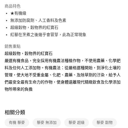
LINE Pay
商品特色
Apple Pay
★有機級
無添加防腐劑、人工香料及色素
街口支付
超級穀物，穀物界的紅寶石
悠遊付
紅藜在烹煮之後幾乎會冒芽，此為正常現象
Google Pay
銷售重點
超級穀物，穀物界的紅寶石
大哥付你分期
嚴選有機食品，完全採用有機農法種植作物，不使用農藥、化學肥
相關說明
料及任何人工添加物。有機農法：從嚴格選種開始，到淨化土壤的
【大哥付你分期使用說明】
AFTEE先享後付
1.本服務由台灣大哥大提供，台灣大哥大用戶可立即使用無須另外申請。
管理，使大地不受重金屬、化肥、農藥、及除草劑的汙染，給予人
2.付款方式選擇「大哥付你分期」，訂單成立後會自動跳轉到大哥付的交易
相關說明
們最安全最有生命力的作物，使身體遠離現代精緻飲食及化學添加
流程，驗證手機門號後，選擇欲分期的期數、繳款截止日，確認付款後即完
【關於「AFTEE先享後付」】
成交易。
物所帶來的負擔
ATM付款
AFTEE先享後付是「在收到商品之後才付款」的支付方式。 讓您購物簡單
3.實際核准額度、可分期數及費用金額請依後續交易確認頁面所載為準。
便利好安心！
4.訂單成立30分鐘內，如未前往確認交易或遇審核未通過，訂單將自動取
１．簡單：不需註冊會員、不需綁卡、不需儲值。
運送方式
消。如遇「轉專審核」未通過狀況，表示未達大哥付你分期系統評分，恕無
２．便利：只要手機號碼，簡訊認證，即可結帳。
法說明評估內容。
３．安心：先確認商品／服務後，再付款。
相關分類
全家付款取貨
【繳款方式說明】
1.分期款項不併入電信帳單，「大哥付你分期」於每月結算日後寄送繳費提
每筆NT$90，滿NT$699(含以上)免運費
【「AFTEE先享後付」結帳流程】
有機 藜麥
藜麥 無添加
藜麥 超級
藜麥 穀物
醒簡訊。
１．於結帳方式選擇「AFTEE先享後付」後，將跳轉至「AFTEE先享後付」