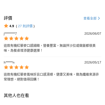
評價
查看全部
4.9
(
27
則評價
)
j*********7
2026/06/07
這款有機紅藜麥口感細緻，營養豐富，無論拌沙拉或做飯都很美
味，為餐桌增添健康選擇！
h******n
2026/05/17
這款有機紅藜麥風味好且口感滑順，健康又美味，做為纖維來源非
常理想，絕對值得回購！
其他人也在看