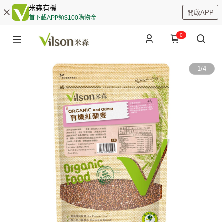
米森有機
開啟APP
首下載APP領$100購物金
0
1
/
4