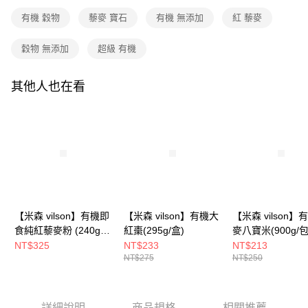
2.透過簡訊連結打開帳單後，可選擇「超商條碼／台灣大直營門市／銀行轉
付款後全家取貨
結帳頁面，進行簡訊認證並確認金額後，即可完成結帳。
帳／街口支付／iPASS MONEY」等通路繳費。
有機 穀物
藜麥 寶石
有機 無添加
紅 藜麥
２．訂單成立數日內，您將收到繳費通知簡訊。
每筆NT$90，滿NT$699(含以上)免運費
３．收到繳費通知簡訊後14天內，點擊此簡訊中的連結，可透過四大超商／
【注意事項】
ATM／網路銀行／等多元方式進行付款，方視為交易完成。
穀物 無添加
超級 有機
7-11付款取貨
1.本服務係由「台灣大哥大股份有限公司」（以下簡稱本公司）所提供，讓
※ 請注意：結帳手續完成當下不需立刻繳費，但若您需要取消訂單，請聯絡
用戶於交易時，得透過本服務購買商品或服務，並由商店將買賣／分期付款
每筆NT$90，滿NT$699(含以上)免運費
購買商品的店家。未經商家同意取消之訂單仍視為有效，需透過AFTEE先享
買賣價金債權讓與本公司後，依約使用本公司帳單繳交帳款。
後付繳納相關費用。
其他人也在看
2.基於同意付款使用「大哥付你分期」之契約關係目的，商店將以您的個人
付款後7-11取貨
※ 交易是否成功請以「AFTEE先享後付 」之結帳頁面顯示為準，若有關於
資料（包含姓名、電話或地址）提供予台灣大哥大進項蒐集、處理及利用，
是否繳費成功／繳費後需取消欲退款等相關疑問，請聯繫「AFTEE先享後付
每筆NT$90，滿NT$699(含以上)免運費
由本公司與您本人進行分期帳單所需資料之確認、核對及更正。
客戶支援中心」
https://netprotections.freshdesk.com/support/home
3.完整用戶服務條款，請詳閱以下連結：
https://oppay.tw/userRule
宅配
【注意事項】
１．透過由恩沛科技股份有限公司提供之「AFTEE先享後付」服務完成之交
每筆NT$100，滿NT$699(含以上)免運費
易，需依本服務之必要範圍內提供個人資料，並將交易相關給付款項請求債
權轉讓予恩沛科技股份有限公司。
２．關於個人資料處理事宜，請瀏覽以下網址：
https://aftee.tw/terms/#terms3
【米森 vilson】有機即
【米森 vilson】有機大
【米森 vilson】
３．未成年的使用者請事先徵得法定代理人或監護人之同意方可使用
食純紅藜麥粉 (240g/
紅棗(295g/盒)
麥八寶米(900g/包
「AFTEE先享後付」，若未經同意申辦者引起之損失，本公司不負相關責
任。
罐)
NT$325
NT$233
NT$213
４．使用「AFTEE先享後付」時，將依據個別帳號之用戶狀況，依本公司即
NT$275
NT$250
時審查核予不同之上限額度；若仍有額度不足之情形，本公司將視審查結果
請求用戶進行身份認證。
５．嚴禁一人註冊多個帳號或使用他人資訊註冊。若發現惡意使用之情形，
恩沛科技股份有限公司將有權停止該用戶之使用額度並採取法律行動。
詳細說明
商品規格
相關推薦