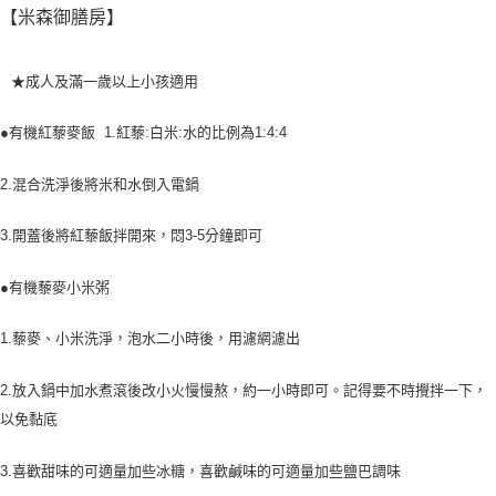
【米森御膳房】
★成人及滿一歲以上小孩適用
●有機紅藜麥飯
1.紅藜:白米:水的比例為1:4:4
2.混合洗淨後將米和水倒入電鍋
3.開蓋後將紅藜飯拌開來，悶3-5分鐘即可
●有機藜麥小米粥
1.藜麥、小米洗淨，泡水二小時後，用濾網濾出
2.放入鍋中加水煮滾後改小火慢慢熬，約一小時即可。記得要不時攪拌一下，
以免黏底
3.喜歡甜味的可適量加些冰糖，喜歡鹹味的可適量加些鹽巴調味