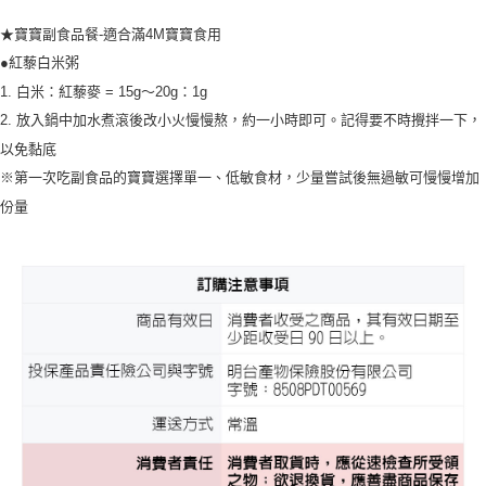
★寶寶副食品餐-適合滿4M寶寶食用
●紅藜白米粥
1. 白米：紅藜麥 = 15g～20g：1g
2. 放入鍋中加水煮滾後改小火慢慢熬，約一小時即可。記得要不時攪拌一下，
以免黏底
※第一次吃副食品的寶寶選擇單一、低敏食材，少量嘗試後無過敏可慢慢增加
份量