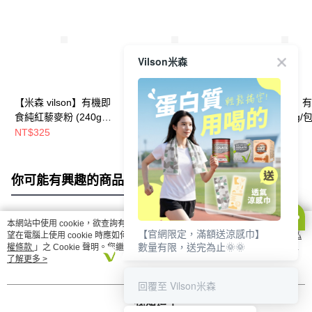
Vilson米森
【米森 vilson】有機即
【米森 vilson】有機大
【米森 vilson】
食純紅藜麥粉 (240g/
紅棗(295g/盒)
麥八寶米(900g/包
罐)
NT$325
NT$233
NT$213
NT$275
NT$250
你可能有興趣的商品
全站排行
本網站中使用 cookie，欲查詢有關本網站使用 cookie 方式之詳情，及若您不希
【官網限定，滿額送涼感巾】
熱門標籤
望在電腦上使用 cookie 時應如何變更電腦的 cookie 設定，請參閱本網站「
隱私
數量有限，送完為止🌞🌞
權條款
」之 Cookie 聲明。您繼續使用本網站即表示您同意本公司得按本網站使
用條款之 Cookie 聲明使用 cookie。
了解更多 >
回覆至 Vilson米森
我知道了