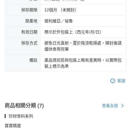
保存期限
12個月 （未開封）
原產地
玻利維亞／祕魯
有效日期
標示於外包裝上（西元年/月/日）
保存方式
避免日光直射，置於陰涼乾燥處，開封後請
儘快食用完畢
備註
產品資訊若與包裝上略有差異時，以實際包
裝上標示為準
客服
商品相關分類 (7)
查看全部
▎珍材食料系列
寶寶精選