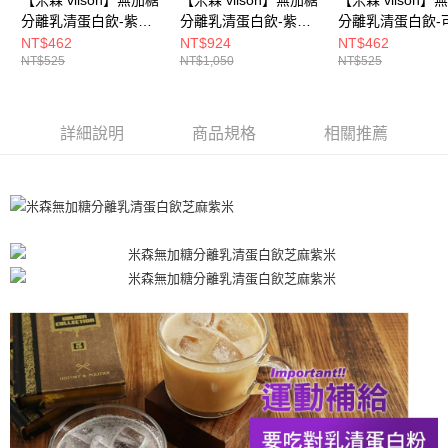
時審查核予不同之上限額度；若仍有額度不足之情形，本公司將視審查結果
請求用戶進行身份認證。
分離乳清蛋白飲-紫心
分離乳清蛋白飲-紫心
分離乳清蛋白飲-
５．嚴禁一人註冊多個帳號或使用他人資訊註冊。若發現惡意使用之情形，
地瓜(40gx6包/盒)【涼
地瓜 500g/罐【涼夏限
拿鐵(35gx6包/盒
NT$462
NT$924
NT$462
恩沛科技股份有限公司將有權停止該用戶之使用額度並採取法律行動。
NT$525
NT$1,050
NT$525
夏限定↘滿額送涼感
定↘滿額送涼感巾】
夏限定↘滿額送
巾】
巾】
詳細說明
商品規格
相關推薦