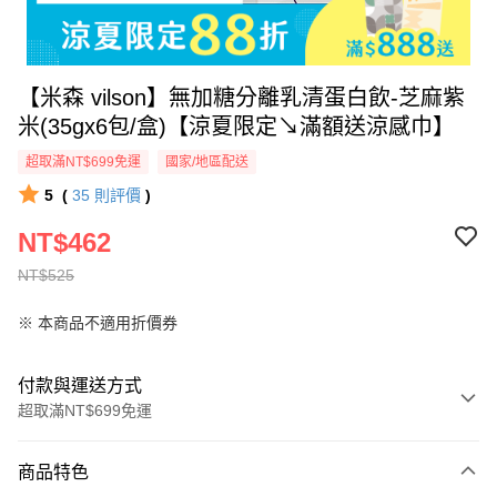
【米森 vilson】無加糖分離乳清蛋白飲-芝麻紫
米(35gx6包/盒)【涼夏限定↘滿額送涼感巾】
超取滿NT$699免運
國家/地區配送
5
(
35
則評價
)
NT$462
NT$525
※ 本商品不適用折價券
付款與運送方式
超取滿NT$699免運
付款方式
商品特色
信用卡一次付款