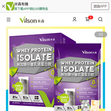
米森有機
開啟APP
首下載APP領$100購物金
0
1
/
2