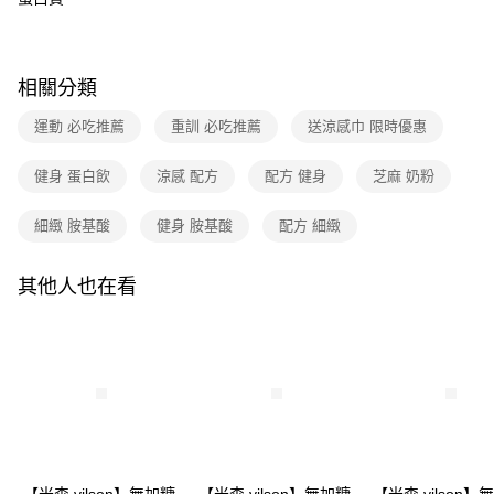
全家付款取貨
【繳款方式說明】
1.分期款項不併入電信帳單，「大哥付你分期」於每月結算日後寄送繳費提
每筆NT$90，滿NT$699(含以上)免運費
【「AFTEE先享後付」結帳流程】
醒簡訊。
１．於結帳方式選擇「AFTEE先享後付」後，將跳轉至「AFTEE先享後付」
2.透過簡訊連結打開帳單後，可選擇「超商條碼／台灣大直營門市／銀行轉
付款後全家取貨
結帳頁面，進行簡訊認證並確認金額後，即可完成結帳。
相關分類
帳／街口支付／iPASS MONEY」等通路繳費。
２．訂單成立數日內，您將收到繳費通知簡訊。
每筆NT$90，滿NT$699(含以上)免運費
３．收到繳費通知簡訊後14天內，點擊此簡訊中的連結，可透過四大超商／
運動 必吃推薦
重訓 必吃推薦
送涼感巾 限時優惠
【注意事項】
ATM／網路銀行／等多元方式進行付款，方視為交易完成。
7-11付款取貨
1.本服務係由「台灣大哥大股份有限公司」（以下簡稱本公司）所提供，讓
※ 請注意：結帳手續完成當下不需立刻繳費，但若您需要取消訂單，請聯絡
用戶於交易時，得透過本服務購買商品或服務，並由商店將買賣／分期付款
健身 蛋白飲
涼感 配方
配方 健身
芝麻 奶粉
每筆NT$90，滿NT$699(含以上)免運費
購買商品的店家。未經商家同意取消之訂單仍視為有效，需透過AFTEE先享
買賣價金債權讓與本公司後，依約使用本公司帳單繳交帳款。
後付繳納相關費用。
2.基於同意付款使用「大哥付你分期」之契約關係目的，商店將以您的個人
付款後7-11取貨
※ 交易是否成功請以「AFTEE先享後付 」之結帳頁面顯示為準，若有關於
細緻 胺基酸
健身 胺基酸
配方 細緻
資料（包含姓名、電話或地址）提供予台灣大哥大進項蒐集、處理及利用，
是否繳費成功／繳費後需取消欲退款等相關疑問，請聯繫「AFTEE先享後付
每筆NT$90，滿NT$699(含以上)免運費
由本公司與您本人進行分期帳單所需資料之確認、核對及更正。
客戶支援中心」
https://netprotections.freshdesk.com/support/home
3.完整用戶服務條款，請詳閱以下連結：
https://oppay.tw/userRule
其他人也在看
宅配
【注意事項】
１．透過由恩沛科技股份有限公司提供之「AFTEE先享後付」服務完成之交
每筆NT$100，滿NT$699(含以上)免運費
易，需依本服務之必要範圍內提供個人資料，並將交易相關給付款項請求債
權轉讓予恩沛科技股份有限公司。
LINEX宇迅-香港/澳門配送 ( 勿選順豐站 / 智能櫃 )
查看運費
２．關於個人資料處理事宜，請瀏覽以下網址：
https://aftee.tw/terms/#terms3
３．未成年的使用者請事先徵得法定代理人或監護人之同意方可使用
「AFTEE先享後付」，若未經同意申辦者引起之損失，本公司不負相關責
任。
４．使用「AFTEE先享後付」時，將依據個別帳號之用戶狀況，依本公司即
【米森 vilson】無加糖
【米森 vilson】無加糖
【米森 vilson】