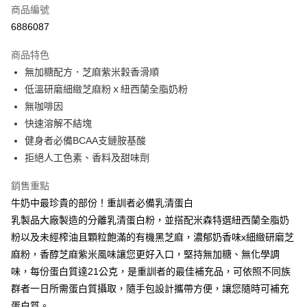
商品編號
超商取貨付款
6886087
LINE Pay
商品特色
Apple Pay
無加糖配方．芝麻紫米穀香滑順
低溫研磨細緻芝麻粉ｘ紐西蘭全脂奶粉
街口支付
無咖啡因
悠遊付
快速溶解不結塊
健身者必備BCAA支鏈胺基酸
Google Pay
拒絕人工色素、香料及甜味劑
大哥付你分期
銷售重點
相關說明
牛奶中最珍貴的部份！重訓者必備乳清蛋白
【大哥付你分期使用說明】
AFTEE先享後付
1.本服務由台灣大哥大提供，台灣大哥大用戶可立即使用無須另外申請。
乳製品大廠製造的分離乳清蛋白粉，並搭配米森特選紐西蘭全脂奶
2.付款方式選擇「大哥付你分期」，訂單成立後會自動跳轉到大哥付的交易
相關說明
粉以及未經榨油且顆粒飽滿的有機黑芝麻，濃郁奶香味x細緻研磨芝
流程，驗證手機門號後，選擇欲分期的期數、繳款截止日，確認付款後即完
【關於「AFTEE先享後付」】
成交易。
麻粉，香醇芝麻紫米風味讓您更好入口，堅持無加糖、無化學調
ATM付款
AFTEE先享後付是「在收到商品之後才付款」的支付方式。 讓您購物簡單
3.實際核准額度、可分期數及費用金額請依後續交易確認頁面所載為準。
便利好安心！
味，每份蛋白質達21公克，是重訓者的最佳補充品，可依照不同族
4.訂單成立30分鐘內，如未前往確認交易或遇審核未通過，訂單將自動取
１．簡單：不需註冊會員、不需綁卡、不需儲值。
群者一日所需蛋白質攝取，隨手包設計攜帶方便，讓您隨時可補充
運送方式
消。如遇「轉專審核」未通過狀況，表示未達大哥付你分期系統評分，恕無
２．便利：只要手機號碼，簡訊認證，即可結帳。
法說明評估內容。
蛋白質。
３．安心：先確認商品／服務後，再付款。