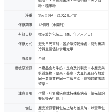
磷脂）、黑糯糙米粉、全脂奶粉、黑芝麻
粉、糙米粉
淨重
35gｘ6包，210公克／盒
保存期限
12個月（未開封）
有效日期
標示於外包裝上（西元年／月／日）
保存方式
避免日光直射，置於陰涼乾燥處，開封後請
冷藏並請儘快食用完畢
原產地
台灣
過敏原資訊
本產品含有牛奶、芝麻及其製品。本產品與
麩質穀物、堅果、蕎麥、大豆的產品存放於
同一倉庫並在同一工廠生產，食物過敏者請
留意。
注意事項
孕婦、肝腎臟疾病或特殊疾病者，請先諮詢
醫師後再行食用。
備註
產品資訊若與包裝上略有差異時，以實際包