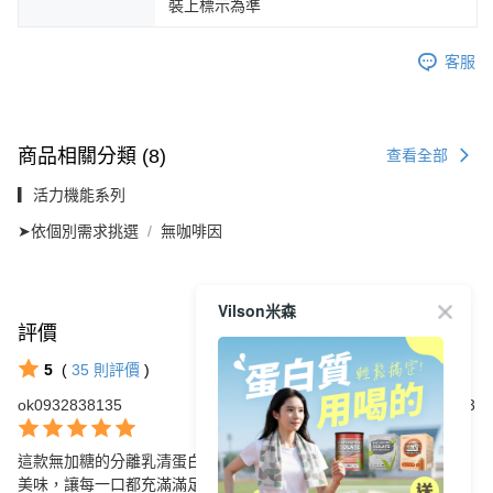
裝上標示為準
客服
商品相關分類 (8)
查看全部
▎活力機能系列
➤依個別需求挑選
無咖啡因
Vilson米森
評價
查看全部
5
(
35
則評價
)
ok0932838135
2025/11/23
這款無加糖的分離乳清蛋白飲，搭配芝麻與紫米，口感香濃，健康
美味，讓每一口都充滿滿足感！