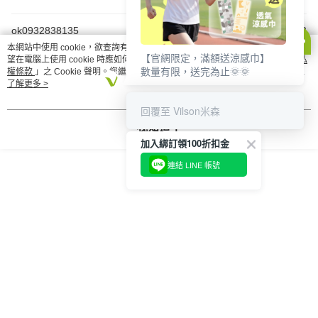
ok0932838135
2025/11/23
本網站中使用 cookie，欲查詢有關本網站使用 cookie 方式之詳情，及若您不希
【官網限定，滿額送涼感巾】
望在電腦上使用 cookie 時應如何變更電腦的 cookie 設定，請參閱本網站「
隱私
這款芝麻紫米乳清蛋白飲口感順滑，無加糖的設計讓我可以安心享
數量有限，送完為止🌞🌞
權條款
」之 Cookie 聲明。您繼續使用本網站即表示您同意本公司得按本網站使
用，搭配運動後的補給，真的很棒！
用條款之 Cookie 聲明使用 cookie。
了解更多 >
回覆至 Vilson米森
我知道了
其他人也在看
加入綁訂領100折扣金
連結 LINE 帳號
【米森 vilson】無加糖
【米森 vilson】無加糖
【米森 vilson】
分離乳清蛋白飲-紫心
分離乳清蛋白飲-紫心
分離乳清蛋白飲-
地瓜(40gx6包/盒)【涼
地瓜 500g/罐【涼夏限
拿鐵(35gx6包/盒
NT$462
NT$924
NT$462
NT$525
NT$1,050
NT$525
夏限定↘滿額送涼感
定↘滿額送涼感巾】
夏限定↘滿額送