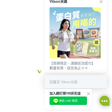
Vilson米森
【官網限定，滿額送涼感巾】
數量有限，送完為止🌞🌞
回覆至 Vilson米森
加入綁訂領100折扣金
連結 LINE 帳號