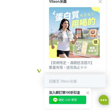
Vilson米森
【官網限定，滿額送涼感巾】
數量有限，送完為止🌞🌞
回覆至 Vilson米森
加入綁訂領100折扣金
連結 LINE 帳號