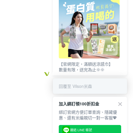
【官網限定，滿額送涼感巾】
數量有限，送完為止🌞🌞
回覆至 Vilson米森
加入綁訂領100折扣金
綁訂官網方便訂單查詢、隱藏優
惠、還有米編親切一對一客服💖
連結 LINE 帳號