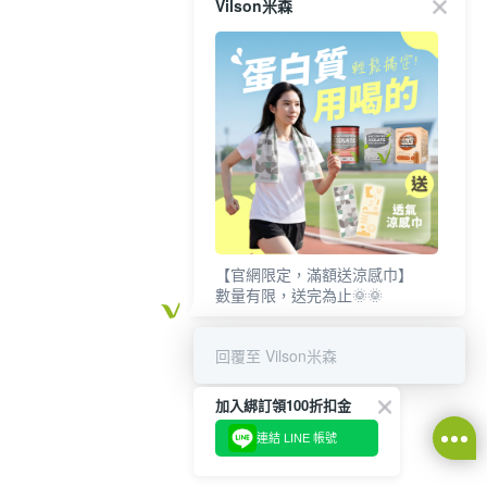
Vilson米森
【官網限定，滿額送涼感巾】
數量有限，送完為止🌞🌞
回覆至 Vilson米森
加入綁訂領100折扣金
連結 LINE 帳號