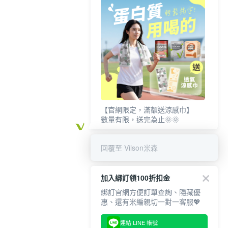
【官網限定，滿額送涼感巾】
數量有限，送完為止🌞🌞
回覆至 Vilson米森
加入綁訂領100折扣金
綁訂官網方便訂單查詢、隱藏優
惠、還有米編親切一對一客服💖
連結 LINE 帳號