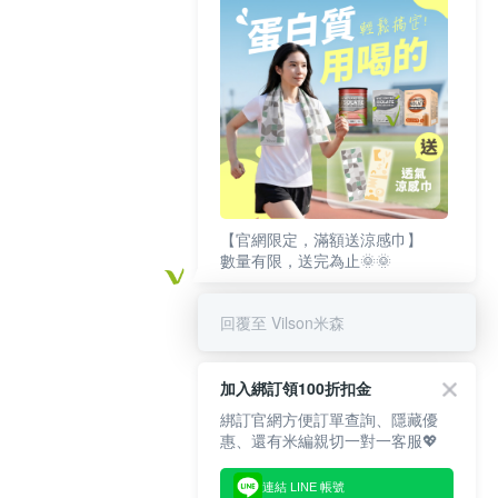
【官網限定，滿額送涼感巾】
數量有限，送完為止🌞🌞
回覆至 Vilson米森
加入綁訂領100折扣金
綁訂官網方便訂單查詢、隱藏優
惠、還有米編親切一對一客服💖
連結 LINE 帳號