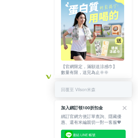
【官網限定，滿額送涼感巾】
數量有限，送完為止🌞🌞
回覆至 Vilson米森
加入綁訂領100折扣金
綁訂官網方便訂單查詢、隱藏優
惠、還有米編親切一對一客服💖
連結 LINE 帳號