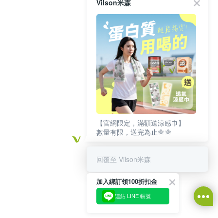
Vilson米森
【官網限定，滿額送涼感巾】
數量有限，送完為止🌞🌞
回覆至 Vilson米森
加入綁訂領100折扣金
連結 LINE 帳號