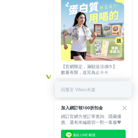
【官網限定，滿額送涼感巾】
數量有限，送完為止🌞🌞
回覆至 Vilson米森
加入綁訂領100折扣金
綁訂官網方便訂單查詢、隱藏優
惠、還有米編親切一對一客服💖
連結 LINE 帳號