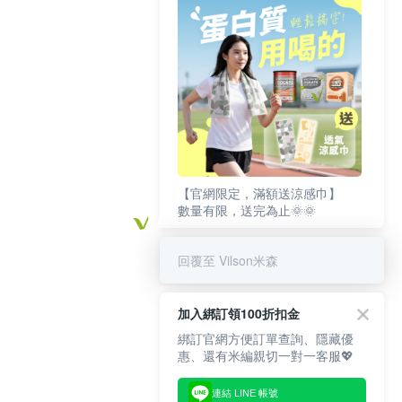
【官網限定，滿額送涼感巾】
數量有限，送完為止🌞🌞
回覆至 Vilson米森
加入綁訂領100折扣金
綁訂官網方便訂單查詢、隱藏優
惠、還有米編親切一對一客服💖
連結 LINE 帳號